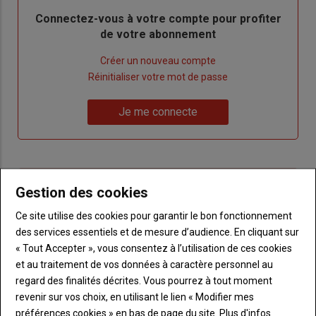
Body
Connectez-vous à votre compte pour profiter
de votre abonnement
Lien
Créer un nouveau compte
"Créer
Lien
Réinitialiser votre mot de passe
un
"Réinitialiser
Lien
nouveau
votre
Je me connecte
"Je
compte"
mot
me
de
connecte"
passe"
Sous-
Vous n'êtes pas abonné(e)
Gestion des cookies
titre
TITRE
CRÉEZ UN COMPTE
Ce site utilise des cookies pour garantir le bon fonctionnement
des services essentiels et de mesure d’audience. En cliquant sur
Body
Choisissez votre formule et créez votre
« Tout Accepter », vous consentez à l’utilisation de ces cookies
compte pour accéder à tout Terre de
et au traitement de vos données à caractère personnel au
Touraine.
regard des finalités décrites. Vous pourrez à tout moment
revenir sur vos choix, en utilisant le lien « Modifier mes
Lien
Créez un compte
préférences cookies » en bas de page du site.
Plus d'infos