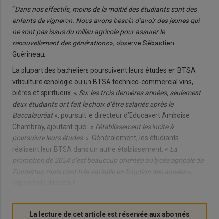
“
Dans nos effectifs, moins de la moitié des étudiants sont des
enfants de vigneron. Nous avons besoin d’avoir des jeunes qui
ne sont pas issus du milieu agricole pour assurer le
renouvellement des générations
», observe Sébastien
Guérineau.
La plupart des bacheliers poursuivent leurs études en BTSA
viticulture œnologie ou un BTSA technico-commercial vins,
bières et spiritueux. «
Sur les trois dernières années, seulement
deux étudiants ont fait le choix d’être salariés après le
Baccalauréat
», poursuit le directeur d’Educavert Amboise
Chambray, ajoutant que : «
l’établissement les incite à
poursuivre leurs études
». Généralement, les étudiants
réalisent leur BTSA dans un autre établissement. «
La
promotion de 2024 s’est beaucoup orientée au lycée agricole de
Fondettes, mais c’est très variable en fonction des années
»,
rapporte le directeur.