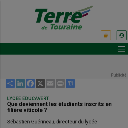
Aller
au
contenu
principal
USER
ACCOUNT
MENU
Publicité
Share
LinkedIn
Facebook
X
Email
Print
LYCEE EDUCAVERT
Que deviennent les étudiants inscrits en
filière viticole ?
Sébastien Guérineau, directeur du lycée