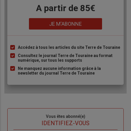
Body
A partir de 85€
Lien
JE M'ABONNE
Accédez à tous les articles du site Terre de Touraine
Liste
à
Consultez le journal Terre de Touraine au format
numérique, sur tous les supports
puce
Ne manquez aucune information grâce à la
newsletter du journal Terre de Touraine
Sous-
Vous êtes abonné(e)
titre
TITRE
IDENTIFIEZ-VOUS