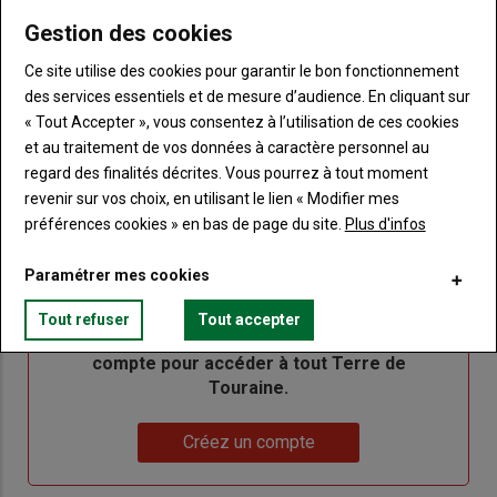
de votre abonnement
Gestion des cookies
Lien
Créer un nouveau compte
Ce site utilise des cookies pour garantir le bon fonctionnement
"Créer
Lien
Réinitialiser votre mot de passe
des services essentiels et de mesure d’audience. En cliquant sur
un
"Réinitialiser
« Tout Accepter », vous consentez à l’utilisation de ces cookies
Lien
nouveau
votre
Je me connecte
et au traitement de vos données à caractère personnel au
"Je
compte"
mot
regard des finalités décrites. Vous pourrez à tout moment
me
de
revenir sur vos choix, en utilisant le lien « Modifier mes
connecte"
passe"
préférences cookies » en bas de page du site.
Plus d'infos
Sous-
Vous n'êtes pas abonné(e)
titre
Paramétrer mes cookies
TITRE
CRÉEZ UN COMPTE
Tout refuser
Tout accepter
Body
Choisissez votre formule et créez votre
compte pour accéder à tout Terre de
Touraine.
Lien
Créez un compte