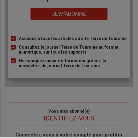
Lien
JE M'ABONNE
Accédez à tous les articles du site Terre de Touraine
Liste
à
Consultez le journal Terre de Touraine au format
numérique, sur tous les supports
puce
Ne manquez aucune information grâce à la
newsletter du journal Terre de Touraine
Sous-
Vous êtes abonné(e)
titre
TITRE
IDENTIFIEZ-VOUS
Body
Connectez-vous à votre compte pour profiter