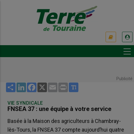
Aller
au
contenu
principal
USER
ACCOUNT
MENU
Publicité
Share
LinkedIn
Facebook
X
Email
Print
VIE SYNDICALE
FNSEA 37 : une équipe à votre service
Basée à la Maison des agriculteurs à Chambray-
lès-Tours, la FNSEA 37 compte aujourd’hui quatre