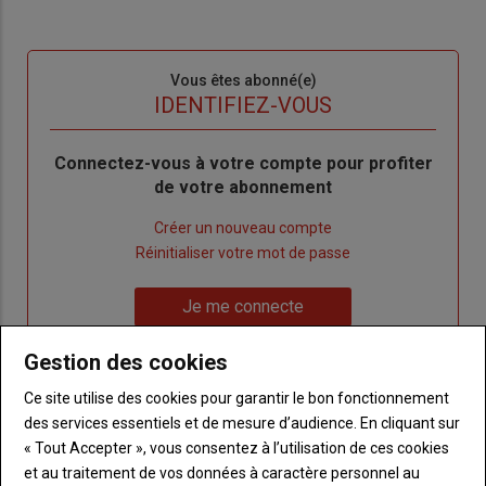
Sous-
Vous êtes abonné(e)
titre
TITRE
IDENTIFIEZ-VOUS
Body
Connectez-vous à votre compte pour profiter
de votre abonnement
Lien
Créer un nouveau compte
"Créer
Lien
Réinitialiser votre mot de passe
un
"Réinitialiser
Lien
nouveau
votre
Je me connecte
"Je
compte"
mot
me
de
Gestion des cookies
connecte"
passe"
Ce site utilise des cookies pour garantir le bon fonctionnement
Sous-
Vous n'êtes pas abonné(e)
des services essentiels et de mesure d’audience. En cliquant sur
titre
TITRE
CRÉEZ UN COMPTE
« Tout Accepter », vous consentez à l’utilisation de ces cookies
et au traitement de vos données à caractère personnel au