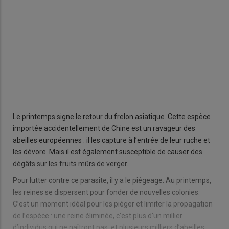
Le printemps signe le retour du frelon asiatique. Cette espèce
importée accidentellement de Chine est un ravageur des
abeilles européennes : il les capture à l’entrée de leur ruche et
les dévore. Mais il est également susceptible de causer des
dégâts sur les fruits mûrs de verger.
Pour lutter contre ce parasite, il y a le piégeage. Au printemps,
les reines se dispersent pour fonder de nouvelles colonies.
C’est un moment idéal pour les piéger et limiter la propagation
de l’espèce : une reine éliminée, c’est plus d’un millier
d’individus qui ne naîtront pas, et plusieurs milliers d’abeilles