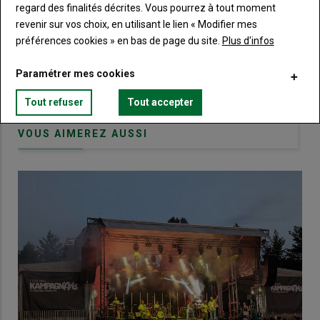
regard des finalités décrites. Vous pourrez à tout moment
Body
Choisissez votre formule et créez votre
revenir sur vos choix, en utilisant le lien « Modifier mes
compte pour accéder à tout Terre de
préférences cookies » en bas de page du site.
Plus d'infos
Touraine.
Paramétrer mes cookies
Lien
Créez un compte
Tout refuser
Tout accepter
VOUS AIMEREZ AUSSI