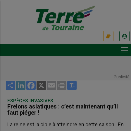
Aller
au
contenu
principal
USER
ACCOUNT
MENU
Publicité
Share
LinkedIn
Facebook
X
Email
Print
ESPÈCES INVASIVES
Frelons asiatiques : c’est maintenant qu’il
faut piéger !
La reine est la cible à atteindre en cette saison. En