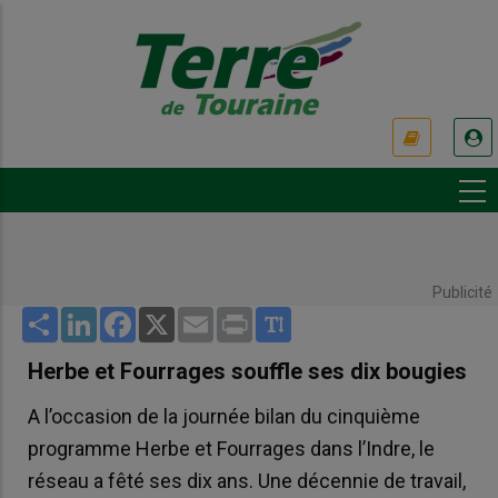
Aller
au
contenu
principal
USER
ACCOUNT
MENU
Publicité
Share
LinkedIn
Facebook
X
Email
Print
Herbe et Fourrages souffle ses dix bougies
A l’occasion de la journée bilan du cinquième
programme Herbe et Fourrages dans l’Indre, le
réseau a fêté ses dix ans. Une décennie de travail,