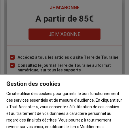
TITRE
JE M'ABONNE
Body
A partir de 85€
Lien
JE M'ABONNE
Accédez à tous les articles du site Terre de Touraine
Liste
à
Consultez le journal Terre de Touraine au format
numérique, sur tous les supports
puce
Ne manquez aucune information grâce à la
Gestion des cookies
newsletter du journal Terre de Touraine
Ce site utilise des cookies pour garantir le bon fonctionnement
des services essentiels et de mesure d’audience. En cliquant sur
« Tout Accepter », vous consentez à l’utilisation de ces cookies
et au traitement de vos données à caractère personnel au
regard des finalités décrites. Vous pourrez à tout moment
Sous-
Vous êtes abonné(e)
revenir sur vos choix, en utilisant le lien « Modifier mes