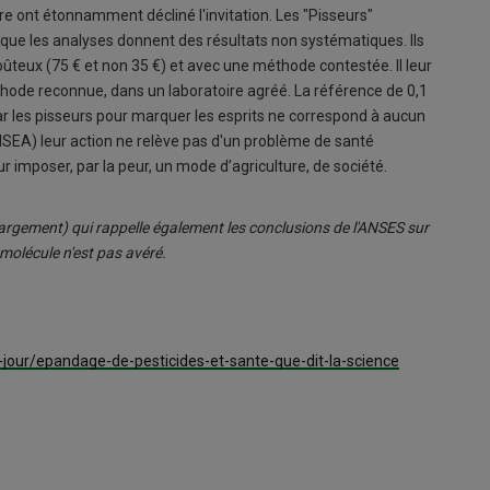
oire ont étonnamment décliné l'invitation. Les "Pisseurs"
 que les analyses donnent des résultats non systématiques. Ils
oûteux (75 € et non 35 €) et avec une méthode contestée. Il leur
éthode reconnue, dans un laboratoire agréé. La référence de 0,1
ar les pisseurs pour marquer les esprits ne correspond à aucun
FNSEA) leur action ne relève pas d'un problème de santé
r imposer, par la peur, un mode d’agriculture, de société.
échargement) qui rappelle également les conclusions de l'ANSES sur
e molécule n'est pas avéré.
-jour/epandage-de-pesticides-et-sante-que-dit-la-science