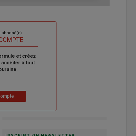
s abonné(e)
 COMPTE
ormule et créez
 accéder à tout
ouraine.
compte
INSCRIPTION NEWSLETTER