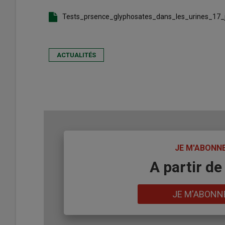
Tests_prsence_glyphosates_dans_les_urines_17
ACTUALITÉS
TITRE
JE M'ABONN
Body
A partir de
Lien
JE M'ABONN