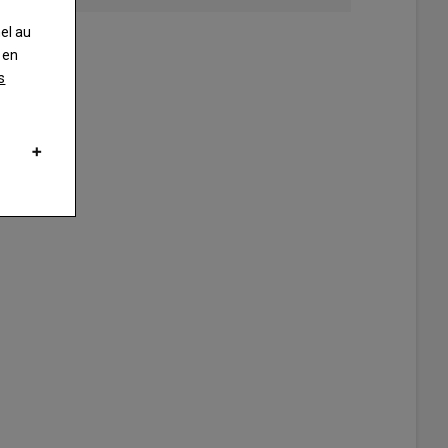
nel au
 en
s
Auconie, députée a accepté de se prêter au test comparatif des méthod
ate.
yves chauveau