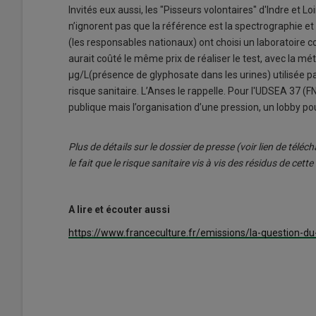
Invités eux aussi, les "Pisseurs volontaires" d'Indre et L
n’ignorent pas que la référence est la spectrographie et
(les responsables nationaux) ont choisi un laboratoire c
aurait coûté le même prix de réaliser le test, avec la m
µg/L(présence de glyphosate dans les urines) utilisée p
risque sanitaire. L’Anses le rappelle. Pour l'UDSEA 37 (
publique mais l’organisation d’une pression, un lobby pou
Plus de détails sur le dossier de presse (voir lien de tél
le fait que le risque sanitaire vis à vis des résidus de cett
A lire et écouter aussi
https://www.franceculture.fr/emissions/la-question-du