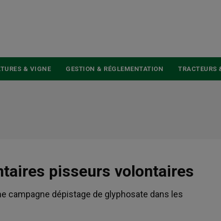
USER
ACCOUNT
MENU
TURES & VIGNE
GESTION & RÉGLEMENTATION
TRACTEURS 
taires pisseurs volontaires
 une campagne dépistage de glyphosate dans les