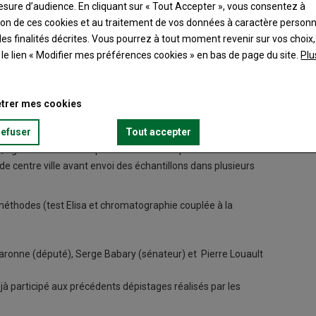
esure d’audience. En cliquant sur « Tout Accepter », vous consentez à
ation de ces cookies et au traitement de vos données à caractère person
es finalités décrites. Vous pourrez à tout moment revenir sur vos choix,
t le lien « Modifier mes préférences cookies » en bas de page du site.
Plu
s parlementaires à à la sortie du laboratoire d'analyse où à lieu
Sophie 
dans plusieurs laboratoires spécialisés.
glyphos
trer mes cookies
© jean 
refuser
Tout accepter
es, agriculteurs se sont prêtés au test comparatif des méthodes
e centre ville avant envoi des échantillons dans plusieurs
méthodes (test Elisa et chromatographie couplée à la
aronne (député), Serge Babary (sénateur) et Pierre Louault
à participé aux précédents dépistages réalisés par les