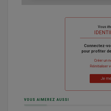
Sous-
Vous êt
titre
TITRE
IDENTI
Body
Connectez-vo
pour profiter 
Lien
Créer un 
"Créer
Lien
Réinitialiser
un
"Réinitialiser
Lien
nouveau
votre
Je me
"Je
compte"
mot
me
de
connecte"
passe"
VOUS AIMEREZ AUSSI