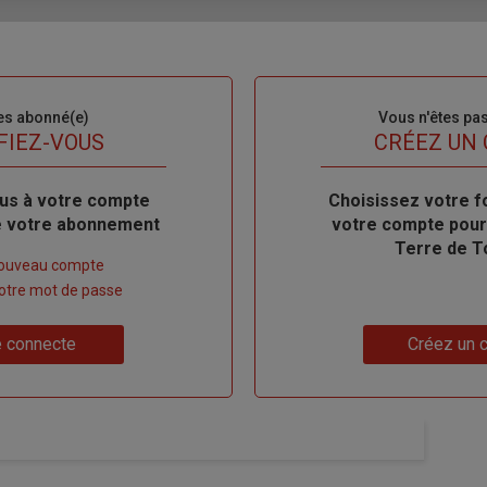
es abonné(e)
Sous-
Vous n'êtes pa
titre
FIEZ-VOUS
TITRE
CRÉEZ UN
us à votre compte
Body
Choisissez votre f
de votre abonnement
votre compte pour
Terre de T
nouveau compte
 votre mot de passe
Lien
 connecte
Créez un 