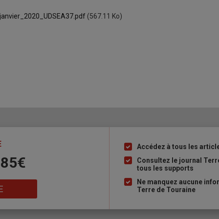
_janvier_2020_UDSEA37.pdf
(567.11 Ko)
E
Accédez à tous les articl
Liste
 85€
à
Consultez le journal Ter
tous les supports
puce
Ne manquez aucune inform
E
Terre de Touraine