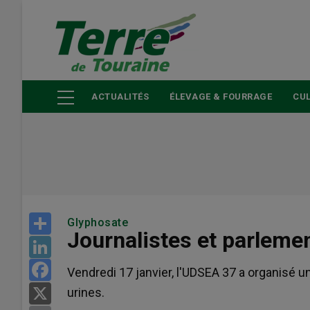
Aller
au
contenu
principal
ACTUALITÉS
ÉLEVAGE & FOURRAGE
CUL
Share
Glyphosate
Journalistes et parlemen
LinkedIn
Facebook
Vendredi 17 janvier, l'UDSEA 37 a organisé
urines.
X