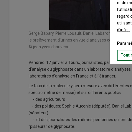
et de m
l’utilis
regard d
utilisan
d'infos
s de résidus
Serge Babary, Pierre Louault, Daniel Labaronne, tous troi
le prélèvement d'urines en vue d'analyses comparatives 
Paramé
© jean yves chauveau
Tout 
Vendredi 17 janvier à Tours, journalistes, parlementair
d'analyse du glyphosate dans un laboratoire d'analyses d
laboratoires d'analyse en France et à l'étranger.
Le taux de la molécule y sera mesuré avec différentes 
spectrométrie de masse) et sur différents publics:
- des agriculteurs
- des politiques: Sophie Auconie (députée), Daniel Lab
(sénateur)
- et des journalistes: les mêmes personnes qui ont déj
"pisseurs" de glyphosate.