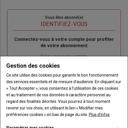
Sous-
Vous êtes abonné(e)
titre
TITRE
IDENTIFIEZ-VOUS
Body
Connectez-vous à votre compte pour profiter
de votre abonnement
Lien
Créer un nouveau compte
"Créer
Lien
Réinitialiser votre mot de passe
Gestion des cookies
un
"Réinitialiser
Ce site utilise des cookies pour garantir le bon fonctionnement
Lien
nouveau
votre
Je me connecte
des services essentiels et de mesure d’audience. En cliquant sur
"Je
compte"
mot
« Tout Accepter », vous consentez à l’utilisation de ces cookies
me
de
et au traitement de vos données à caractère personnel au
connecte"
passe"
regard des finalités décrites. Vous pourrez à tout moment
Sous-
Vous n'êtes pas abonné(e)
revenir sur vos choix, en utilisant le lien « Modifier mes
titre
TITRE
CRÉEZ UN COMPTE
préférences cookies » en bas de page du site.
Plus d'infos
Paramétrer mes cookies