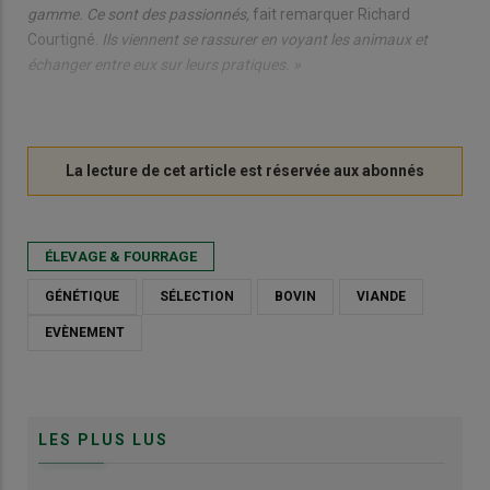
gamme. Ce sont des passionnés,
fait remarquer Richard
Courtigné.
Ils viennent se rassurer en voyant les animaux et
échanger entre eux sur leurs pratiques. »
ÉLEVAGE & FOURRAGE
GÉNÉTIQUE
SÉLECTION
BOVIN
VIANDE
EVÈNEMENT
LES PLUS LUS