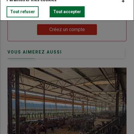
Body
Choisissez votre formule et créez votre
compte pour accéder à tout Terre de
Tout refuser
Tout accepter
Touraine.
Lien
Créez un compte
VOUS AIMEREZ AUSSI