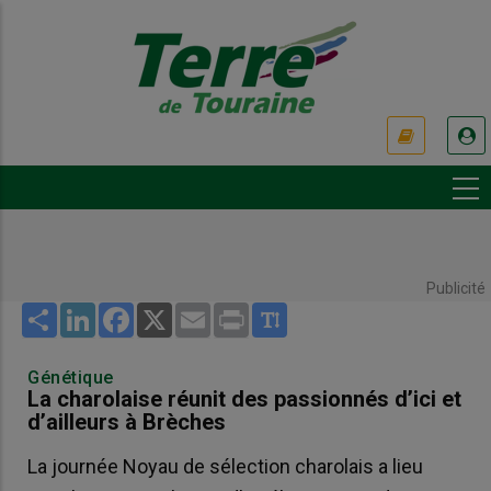
Aller
au
contenu
principal
USER
ACCOUNT
MENU
Publicité
Share
LinkedIn
Facebook
X
Email
Print
Génétique
La charolaise réunit des passionnés d’ici et
d’ailleurs à Brèches
La journée Noyau de sélection charolais a lieu