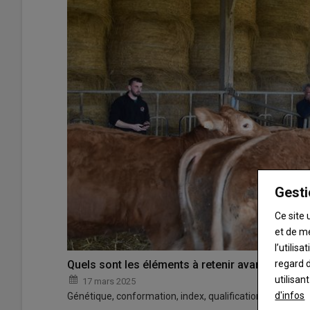
Gesti
Ce site 
et de m
l’utilis
regard d
Quels sont les éléments à retenir avant d’achet
utilisan
17 mars 2025
d'infos
Génétique, conformation, index, qualifications, docilité… s