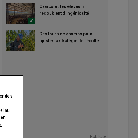
Canicule : les éleveurs
redoublent d'ingéniosité
Des tours de champs pour
ajuster la stratégie de récolte
entiels
nel au
 en
s
Publicité