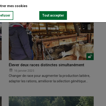
trer mes cookies
refuser
Tout accepter
Élever deux races distinctes simultanément
16 janvier 2025
Changer de race pour augmenter la production laitière,
adapter les rations, améliorer la sélection génétique…