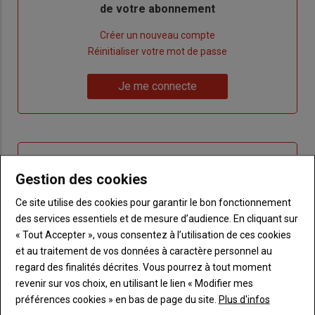
de votre abonnement
Lien
Créer un nouveau compte
"Créer
Lien
Réinitialiser votre mot de passe
un
"Réinitialiser
Lien
nouveau
votre
Je me connecte
"Je
compte"
mot
me
de
connecte"
passe"
Sous-
Vous n'êtes pas abonné(e)
titre
TITRE
CRÉEZ UN COMPTE
Gestion des cookies
Ce site utilise des cookies pour garantir le bon fonctionnement
Body
Choisissez votre formule et créez votre
des services essentiels et de mesure d’audience. En cliquant sur
compte pour accéder à tout Terre de
« Tout Accepter », vous consentez à l’utilisation de ces cookies
Touraine.
et au traitement de vos données à caractère personnel au
regard des finalités décrites. Vous pourrez à tout moment
Lien
Créez un compte
revenir sur vos choix, en utilisant le lien « Modifier mes
préférences cookies » en bas de page du site.
Plus d'infos