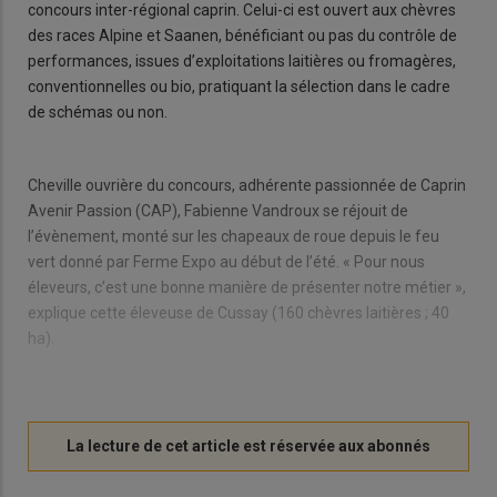
concours inter-régional caprin. Celui-ci est ouvert aux chèvres
des races Alpine et Saanen, bénéficiant ou pas du contrôle de
performances, issues d’exploitations laitières ou fromagères,
conventionnelles ou bio, pratiquant la sélection dans le cadre
de schémas ou non.
Cheville ouvrière du concours, adhérente passionnée de Caprin
Avenir Passion (CAP), Fabienne Vandroux se réjouit de
l’évènement, monté sur les chapeaux de roue depuis le feu
vert donné par Ferme Expo au début de l’été. « Pour nous
éleveurs, c’est une bonne manière de présenter notre métier »,
explique cette éleveuse de Cussay (160 chèvres laitières ; 40
ha).