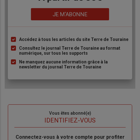
Lien
JE M'ABONNE
Accédez à tous les articles du site Terre de Touraine
Liste
à
Consultez le journal Terre de Touraine au format
numérique, sur tous les supports
puce
Ne manquez aucune information grâce à la
newsletter du journal Terre de Touraine
Sous-
Vous êtes abonné(e)
titre
TITRE
IDENTIFIEZ-VOUS
Body
Connectez-vous à votre compte pour profiter