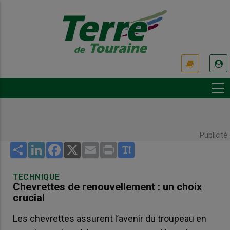
Aller
au
contenu
principal
USER
ACCOUNT
MENU
Publicité
Share
LinkedIn
Facebook
X
Email
Print
TECHNIQUE
Chevrettes de renouvellement : un choix
crucial
Les chevrettes assurent l’avenir du troupeau en