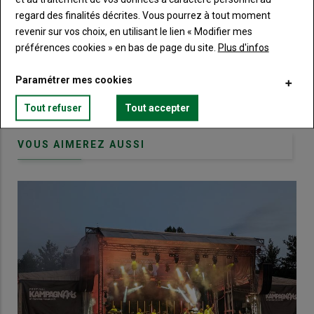
regard des finalités décrites. Vous pourrez à tout moment
Body
Choisissez votre formule et créez votre
revenir sur vos choix, en utilisant le lien « Modifier mes
compte pour accéder à tout Terre de
préférences cookies » en bas de page du site.
Plus d'infos
Touraine.
Paramétrer mes cookies
Lien
Créez un compte
Tout refuser
Tout accepter
VOUS AIMEREZ AUSSI