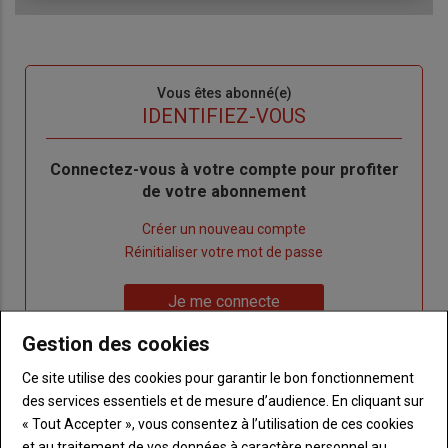
Sous-
Vous êtes abonné(e)
titre
TITRE
IDENTIFIEZ-VOUS
Body
Connectez-vous à votre compte pour profiter
de votre abonnement
Lien
Créer un nouveau compte
"Créer
Lien
Réinitialiser votre mot de passe
un
"Réinitialiser
Lien
nouveau
votre
Je me connecte
"Je
compte"
mot
Gestion des cookies
me
de
connecte"
passe"
Ce site utilise des cookies pour garantir le bon fonctionnement
des services essentiels et de mesure d’audience. En cliquant sur
Sous-
Vous n'êtes pas abonné(e)
« Tout Accepter », vous consentez à l’utilisation de ces cookies
titre
TITRE
CRÉEZ UN COMPTE
et au traitement de vos données à caractère personnel au