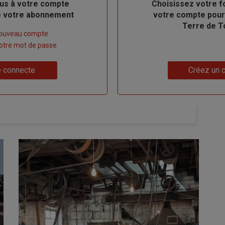
us à votre compte
Body
Choisissez votre f
de votre abonnement
votre compte pour
Terre de T
nouveau compte
 votre mot de passe
Lien
 connecte
Créez un 