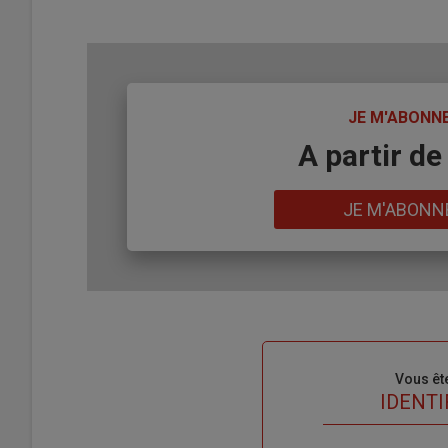
TITRE
JE M'ABONN
Body
A partir de
Lien
JE M'ABONN
Sous-
Vous êt
titre
TITRE
IDENTI