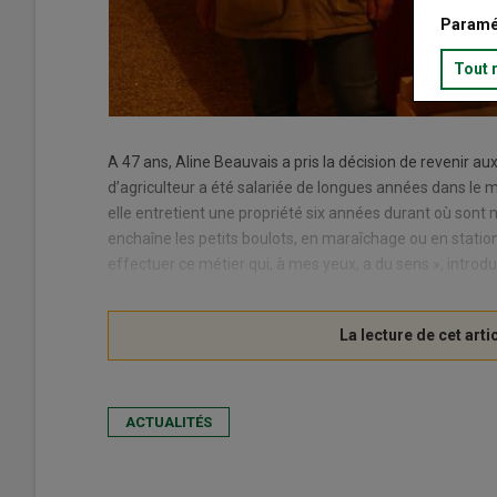
Paramé
Tout 
A 47 ans, Aline Beauvais a pris la décision de revenir aux
d’agriculteur a été salariée de longues années dans le 
elle entretient une propriété six années durant où sont m
enchaîne les petits boulots, en maraîchage ou en statio
effectuer ce métier qui, à mes yeux, a du sens », introdui
ACTUALITÉS