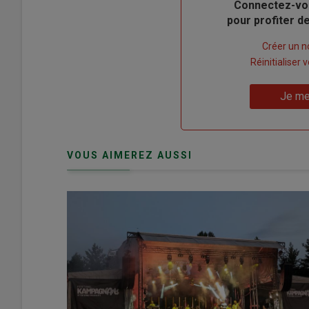
Body
Connectez-vo
pour profiter 
Lien
Créer un 
"Créer
Lien
Réinitialiser
un
"Réinitialiser
Lien
nouveau
votre
Je me
"Je
compte"
mot
me
de
connecte"
passe"
VOUS AIMEREZ AUSSI