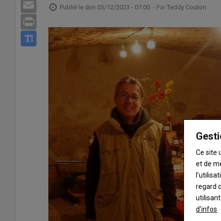
Email
Publié le
dim 03/12/2023 - 07:00
- Par
Teddy Couton
Print
Gesti
Ce site 
et de m
l’utilis
regard d
utilisan
d'infos