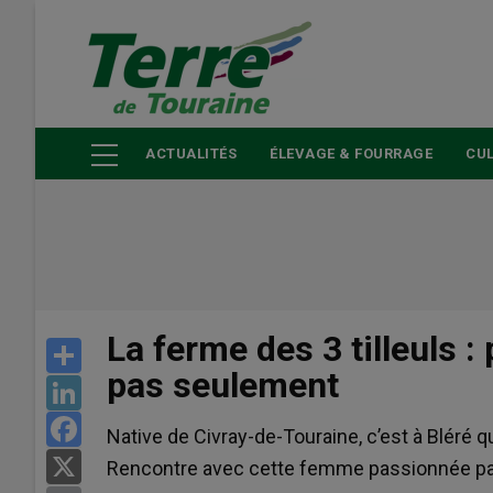
Aller
au
contenu
principal
ACTUALITÉS
ÉLEVAGE & FOURRAGE
CUL
La ferme des 3 tilleuls 
Share
pas seulement
LinkedIn
Facebook
Native de Civray-de-Touraine, c’est à Bléré q
X
Rencontre avec cette femme passionnée par 