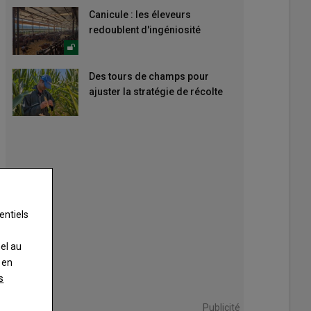
Canicule : les éleveurs
redoublent d'ingéniosité
Des tours de champs pour
ajuster la stratégie de récolte
entiels
nel au
 en
s
Publicité