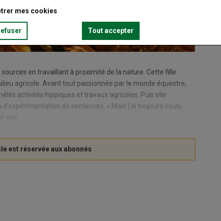
trer mes cookies
refuser
Tout accepter
 sources en travaillant à proximité de la nature. Cette fille
milieu agricole. Avant tout passionnée par le monde équestre,
êlés activités hippiques et travaux agricoles. Puis elle
n d’expérimentation de semences. « Mais j’ai toujours voulu
t-elle.