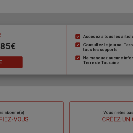
E
Accédez à tous les articl
Liste
 85€
à
Consultez le journal Ter
tous les supports
puce
Ne manquez aucune inform
E
Terre de Touraine
es abonné(e)
Sous-
Vous n'êtes pa
titre
FIEZ-VOUS
TITRE
CRÉEZ UN