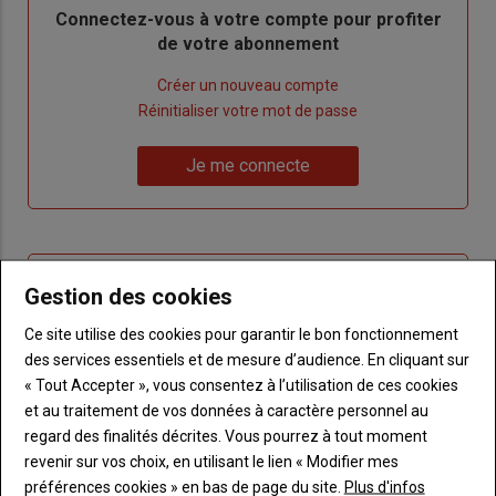
Body
Connectez-vous à votre compte pour profiter
de votre abonnement
Lien
Créer un nouveau compte
"Créer
Lien
Réinitialiser votre mot de passe
un
"Réinitialiser
Lien
nouveau
votre
Je me connecte
"Je
compte"
mot
me
de
connecte"
passe"
Sous-
Vous n'êtes pas abonné(e)
Gestion des cookies
titre
TITRE
CRÉEZ UN COMPTE
Ce site utilise des cookies pour garantir le bon fonctionnement
des services essentiels et de mesure d’audience. En cliquant sur
Body
Choisissez votre formule et créez votre
« Tout Accepter », vous consentez à l’utilisation de ces cookies
compte pour accéder à tout Terre de
et au traitement de vos données à caractère personnel au
Touraine.
regard des finalités décrites. Vous pourrez à tout moment
revenir sur vos choix, en utilisant le lien « Modifier mes
Lien
Créez un compte
préférences cookies » en bas de page du site.
Plus d'infos