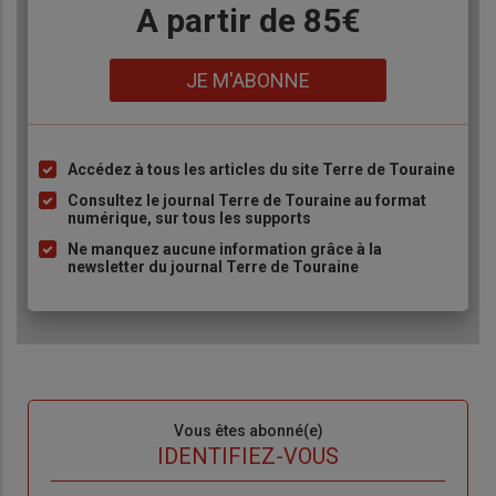
Body
A partir de 85€
Lien
JE M'ABONNE
Accédez à tous les articles du site Terre de Touraine
Liste
à
Consultez le journal Terre de Touraine au format
numérique, sur tous les supports
puce
Ne manquez aucune information grâce à la
newsletter du journal Terre de Touraine
Sous-
Vous êtes abonné(e)
titre
TITRE
IDENTIFIEZ-VOUS