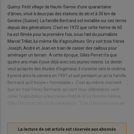
Quincy. Petit village de Haute-Savoie d’une quarantaine
d’âmes, situé à deux pas des stations de ski et à 30 km de
Genève (Suisse). La famille Bertrand est installée sur ces terres
depuis des générations. C’est en 1972 que cette ferme de 60
ha est filmée pour la première fois, sous l’œil du journaliste
Marcel Trillat, lui-même fils d’agriculteurs. On y voit trois frères :
Joseph, André et Jean en train de casser des cailloux pour
aménager un terrain. A cette époque, Gilles Perret n’a que
quatre ans mais il joue déjà avec ses jeunes voisins. Le destin
veut qu’après des études d’ingénieur, il s’oriente vers le cinéma.
Il prend alors la caméra en 1997 et suit pendant un an la famille
Bertrand qu’il trouve « formidable ». C’est au même moment
que les trois frères Bertrand, qui sont tous célibataires, vont
céder l’exploitation à leur neveu Patrick et sa femme Hélène.
Gilles Perret en tire un documentaire : Trois frères pour une vie.