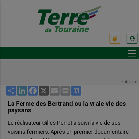
Aller
au
contenu
principal
USER
ACCOUNT
MENU
Publicité
Share
LinkedIn
Facebook
X
Email
Print
La Ferme des Bertrand ou la vraie vie des
paysans
Le réalisateur Gilles Perret a suivi la vie de ses
voisins fermiers. Après un premier documentaire