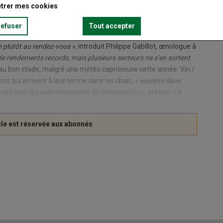
trer mes cookies
refuser
Tout accepter
e plutôt au rendez-vous »
, introduit Philippe Gabillot, œnologue à
 de rendements records, mais plusieurs secteurs ne s’en sortent
 au bon stade, malgré une météo capricieuse cette année. Vin /
s qui arrivent à leur terme dans les chais,
« excepté dans
 entrainé des ralentissements de fermentation »,
précise-t-il.