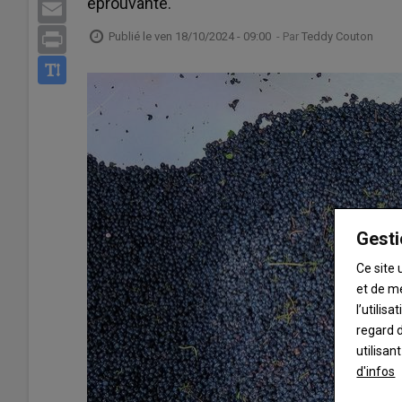
éprouvante.
Email
Publié le
ven 18/10/2024 - 09:00
- Par
Teddy Couton
Print
Gesti
Ce site 
et de m
l’utilis
regard d
utilisan
d'infos