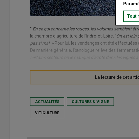
Paramé
Tout 
“
En ce qui concerne les rouges, les volumes semblent êtr
la chambre d’agriculture de l’Indre-et-Loire. "
On est loin
pas si mal. »
Pour lui, les vendanges ont été effectuées
De manière générale, l’œnologue relève des fermentation
certains secteurs où le manque d’azote dans les vignes a
ACTUALITÉS
CULTURES & VIGNE
VITICULTURE