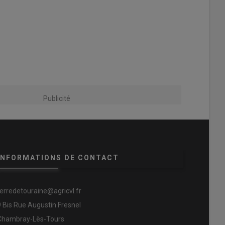
Publicité
INFORMATIONS DE CONTACT
terredetouraine@agricvl.fr
9 Bis Rue Augustin Fresnel
Chambray-Lès-Tours