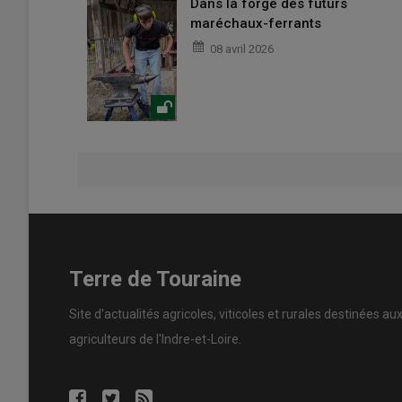
Dans la forge des futurs
maréchaux-ferrants
08 avril 2026
Terre de Touraine
Site d'actualités agricoles, viticoles et rurales destinées au
agriculteurs de l'Indre-et-Loire.