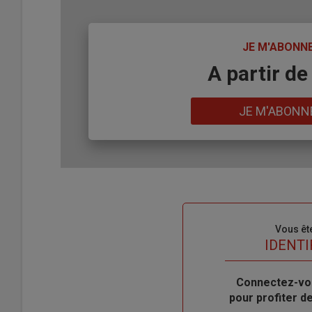
TITRE
JE M'ABONN
Body
A partir de
Lien
JE M'ABONN
Sous-
Vous êt
titre
TITRE
IDENTI
Body
Connectez-vo
pour profiter 