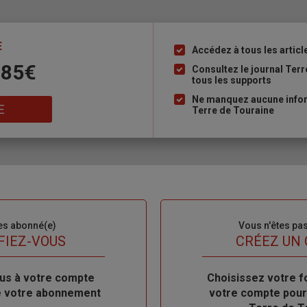
E
Accédez à tous les articl
Liste
 85€
à
Consultez le journal Ter
tous les supports
puce
Ne manquez aucune inform
E
Terre de Touraine
es abonné(e)
Sous-
Vous n'êtes pa
titre
FIEZ-VOUS
TITRE
CRÉEZ UN
us à votre compte
Body
Choisissez votre f
de votre abonnement
votre compte pour