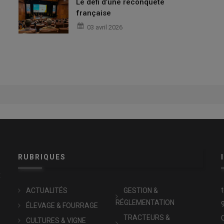
Le défi d’une reconquête
française
03 avril 2026
RUBRIQUES
x
ACTUALITÉS
GESTION &
RÉGLEMENTATION
ÉLEVAGE & FOURRAGE
TRACTEURS &
CULTURES & VIGNE