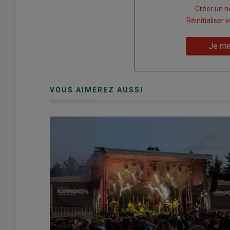
Lien
Créer un 
"Créer
Lien
Réinitialiser
un
"Réinitialiser
Lien
nouveau
votre
Je me
"Je
compte"
mot
me
de
connecte"
passe"
VOUS AIMEREZ AUSSI