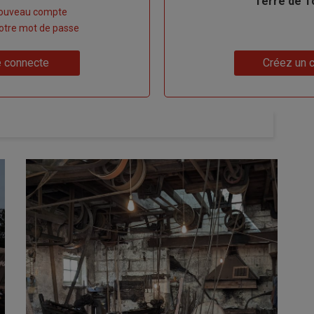
Terre de T
nouveau compte
 votre mot de passe
Lien
 connecte
Créez un 