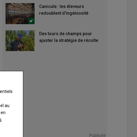
Canicule : les éleveurs
redoublent d'ingéniosité
Des tours de champs pour
ajuster la stratégie de récolte
entiels
nel au
 en
s
Publicité