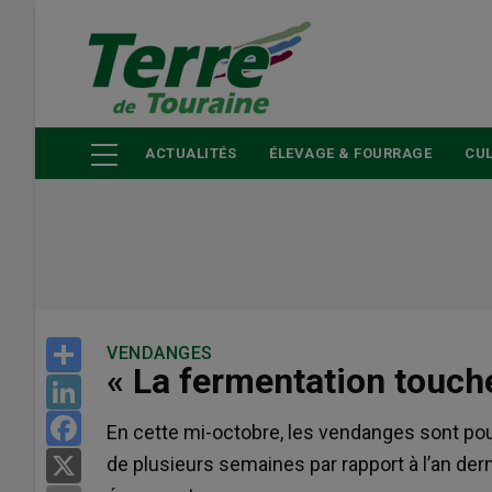
Aller
au
contenu
principal
ACTUALITÉS
ÉLEVAGE & FOURRAGE
CUL
Share
VENDANGES
« La fermentation touche
LinkedIn
Facebook
En cette mi-octobre, les vendanges sont po
de plusieurs semaines par rapport à l’an der
X