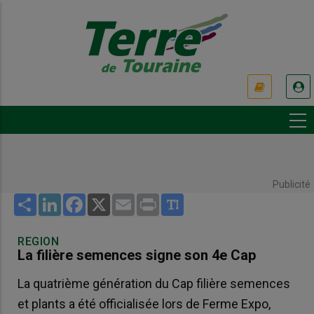
Aller
au
contenu
principal
USER
ACCOUNT
MENU
Publicité
Share
LinkedIn
Facebook
X
Email
Print
REGION
La filière semences signe son 4e Cap
La quatrième génération du Cap filière semences
et plants a été officialisée lors de Ferme Expo,