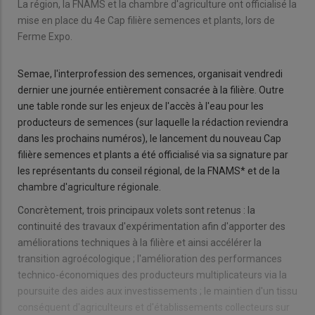
La région, la FNAMS et la chambre d'agriculture ont officialisé la
mise en place du 4e Cap filière semences et plants, lors de
Ferme Expo.
Semae, l'interprofession des semences, organisait vendredi
dernier une jour­née entièrement consacrée à la filière. Outre
une table ronde sur les enjeux de l'accès à l'eau pour les
producteurs de semences (sur laquelle la rédaction reviendra
dans les prochains numéros), le lancement du nouveau Cap
filière semences et plants a été officia­lisé via sa signature par
les repré­sentants du conseil régional, de la FNAMS* et de la
chambre d'agri­culture régionale.
Concrètement, trois principaux volets sont retenus : la
continuité des travaux d'expérimentation afin d'apporter des
améliora­tions techniques à la filière et ainsi accélérer la
transition agro­écologique ; l'amélioration des performances
technico-écono­miques des producteurs multipli­cateurs via la
poursuite des aides aux investissements ; le maintien d'un tissu
conséquent d'agricul­teurs et d'établissements collec­teurs sur