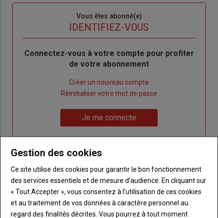
Sous-
Vous êtes abonné(e)
titre
TITRE
IDENTIFIEZ-VOUS
Body
Connectez-vous à votre compte pour profiter
de votre abonnement
Lien
Créer un nouveau compte
"Créer
Lien
Réinitialiser votre mot de passe
un
"Réinitialiser
Lien
nouveau
votre
Je me connecte
"Je
compte"
mot
me
de
connecte"
passe"
Gestion des cookies
Ce site utilise des cookies pour garantir le bon fonctionnement
Sous-
Vous n'êtes pas abonné(e)
titre
TITRE
CRÉEZ UN COMPTE
des services essentiels et de mesure d’audience. En cliquant sur
« Tout Accepter », vous consentez à l’utilisation de ces cookies
et au traitement de vos données à caractère personnel au
Body
Choisissez votre formule et créez votre
regard des finalités décrites. Vous pourrez à tout moment
compte pour accéder à tout Terre de