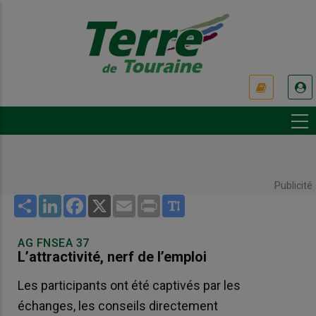
Aller
au
contenu
principal
USER
ACCOUNT
MENU
Publicité
Share
LinkedIn
Facebook
X
Email
Print
AG FNSEA 37
L’attractivité, nerf de l’emploi
Les participants ont été captivés par les
échanges, les conseils directement