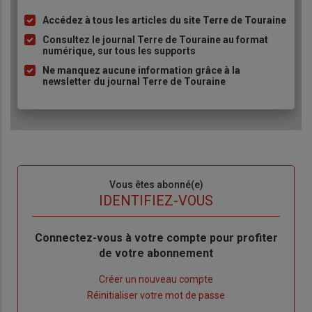
Accédez à tous les articles du site Terre de Touraine
Liste
à
Consultez le journal Terre de Touraine au format
numérique, sur tous les supports
puce
Ne manquez aucune information grâce à la
newsletter du journal Terre de Touraine
Sous-
Vous êtes abonné(e)
titre
TITRE
IDENTIFIEZ-VOUS
Body
Connectez-vous à votre compte pour profiter
de votre abonnement
Lien
Créer un nouveau compte
"Créer
Lien
Réinitialiser votre mot de passe
un
"Réinitialiser