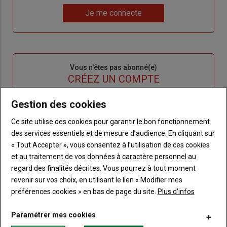
Lien
nouveau
votre
Je me connecte
"Je
compte"
mot
me
de
connecte"
passe"
Sous-
Vous n'êtes pas abonné(e)
titre
TITRE
CRÉEZ UN COMPTE
Gestion des cookies
Body
Choisissez votre formule et créez votre
compte pour accéder à tout Terre de
Ce site utilise des cookies pour garantir le bon fonctionnement
Touraine.
des services essentiels et de mesure d’audience. En cliquant sur
« Tout Accepter », vous consentez à l’utilisation de ces cookies
Lien
Créez un compte
et au traitement de vos données à caractère personnel au
regard des finalités décrites. Vous pourrez à tout moment
revenir sur vos choix, en utilisant le lien « Modifier mes
préférences cookies » en bas de page du site.
Plus d'infos
VOUS AIMEREZ AUSSI
Paramétrer mes cookies