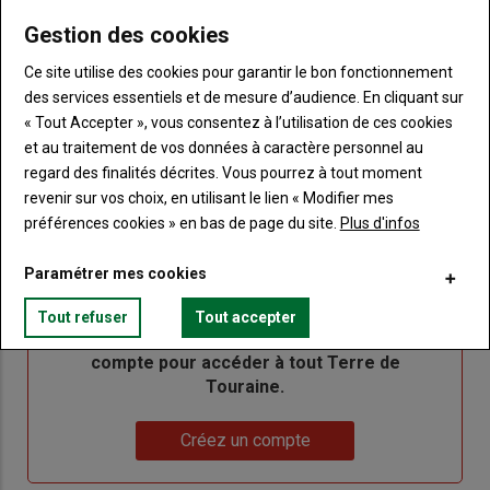
de votre abonnement
Gestion des cookies
Lien
Créer un nouveau compte
Ce site utilise des cookies pour garantir le bon fonctionnement
"Créer
Lien
Réinitialiser votre mot de passe
des services essentiels et de mesure d’audience. En cliquant sur
un
"Réinitialiser
« Tout Accepter », vous consentez à l’utilisation de ces cookies
Lien
nouveau
votre
Je me connecte
et au traitement de vos données à caractère personnel au
"Je
compte"
mot
regard des finalités décrites. Vous pourrez à tout moment
me
de
revenir sur vos choix, en utilisant le lien « Modifier mes
connecte"
passe"
préférences cookies » en bas de page du site.
Plus d'infos
Sous-
Vous n'êtes pas abonné(e)
titre
Paramétrer mes cookies
TITRE
CRÉEZ UN COMPTE
Tout refuser
Tout accepter
Body
Choisissez votre formule et créez votre
compte pour accéder à tout Terre de
Touraine.
Lien
Créez un compte