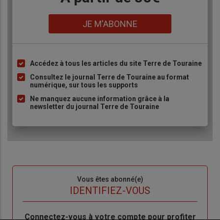
Lien
JE M'ABONNE
Accédez à tous les articles du site Terre de Touraine
Liste
à
Consultez le journal Terre de Touraine au format
numérique, sur tous les supports
puce
Ne manquez aucune information grâce à la
newsletter du journal Terre de Touraine
Sous-
Vous êtes abonné(e)
titre
TITRE
IDENTIFIEZ-VOUS
Body
Connectez-vous à votre compte pour profiter