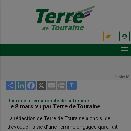
Aller
au
contenu
principal
USER
ACCOUNT
MENU
Publicité
Share
LinkedIn
Facebook
X
Email
Print
Journée internationale de la femme
Le 8 mars vu par Terre de Touraine
La rédaction de Terre de Touraine a choisi de
d'évoquer la vie d'une femme engagée qui a fait