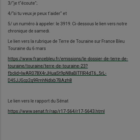
3/"je t"écoute";
4/"si tu veux je peux t'aider" et
5/ un numéro à appeler: le 3919. Ci-dessous le lien vers notre
chronique de samedi.
Le lien vers la rubrique de Terre de Touraine sur France Bleu
Touraine du 6 mars
https://www.francebleu.fr/emissions/le-dossier-de-terre-de-
touraine/touraine/terre-de-touraine-23?
fbclid=IwAR078X4rJHuaSt9pN8aBITFlR4dT6_5rL-
D45JJGcp2q9RmhNdlxb7BAzh8
Le lien vers le rapport du Sénat
https://www.senat.fr/rap/r17-564/r17-5643.html