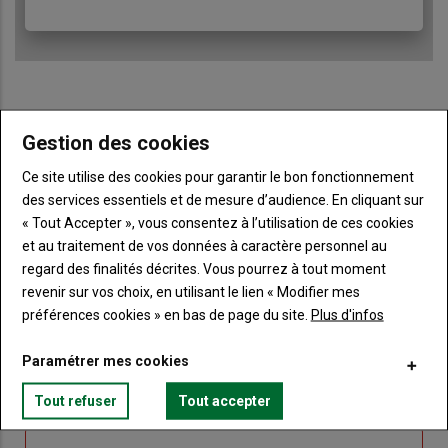
Gestion des cookies
Sous-
Vous êtes abonné(e)
titre
TITRE
IDENTIFIEZ-VOUS
Ce site utilise des cookies pour garantir le bon fonctionnement
des services essentiels et de mesure d’audience. En cliquant sur
Body
Connectez-vous à votre compte pour profiter
« Tout Accepter », vous consentez à l’utilisation de ces cookies
de votre abonnement
et au traitement de vos données à caractère personnel au
regard des finalités décrites. Vous pourrez à tout moment
Lien
Créer un nouveau compte
revenir sur vos choix, en utilisant le lien « Modifier mes
"Créer
Lien
Réinitialiser votre mot de passe
préférences cookies » en bas de page du site.
Plus d'infos
un
"Réinitialiser
Lien
nouveau
votre
Je me connecte
Paramétrer mes cookies
"Je
compte"
mot
me
de
Tout refuser
Tout accepter
connecte"
passe"