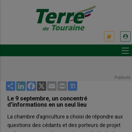
Aller
au
contenu
principal
USER
ACCOUNT
MENU
Publicité
Share
LinkedIn
Facebook
X
Email
Print
Le 9 septembre, un concentré
d’informations en un seul lieu
La chambre d’agriculture a choisi de répondre aux
questions des cédants et des porteurs de projet