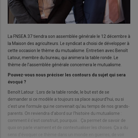
La FNSEA 37 tiendra son assemblée générale le 12 décembre à
la Maison des agriculteurs. Le syndicat a choisi de développer à
cette occasion le thème du mutualisme. Entretien avec Benoît
Latour, membre du bureau, qui animera la table ronde. Le
thème de l’assemblée générale concernera le mutualisme.
Pouvez-vous nous préciser les contours du sujet qui sera
évoqué ?
Benoît Latour : Lors de la table ronde, le but est de se
demander si ce modèle a toujours sa place aujourd’hui, ou si
c’est une formule qui ne convenait qu’au temps de nos grands-
parents. On reviendra d’abord sur l’histoire du mutualisme :
comment il s’est construit, pourquoi… Ça permet de savoir de
quoi on parle vraiment et de contextualiser les choses. Ça a du
sens d’évoquer ce thème dans un monde en guerres, de voir