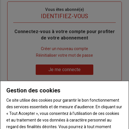
Sous-
Vous êtes abonné(e)
titre
TITRE
IDENTIFIEZ-VOUS
Body
Connectez-vous à votre compte pour profiter
de votre abonnement
Lien
Créer un nouveau compte
"Créer
Lien
Réinitialiser votre mot de passe
un
"Réinitialiser
Lien
nouveau
votre
Je me connecte
"Je
compte"
mot
me
de
connecte"
passe"
Gestion des cookies
Ce site utilise des cookies pour garantir le bon fonctionnement
Sous-
Vous n'êtes pas abonné(e)
titre
TITRE
CRÉEZ UN COMPTE
des services essentiels et de mesure d’audience. En cliquant sur
« Tout Accepter », vous consentez à l’utilisation de ces cookies
et au traitement de vos données à caractère personnel au
Body
Choisissez votre formule et créez votre
regard des finalités décrites. Vous pourrez à tout moment
compte pour accéder à tout Terre de