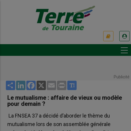
Aller
au
contenu
principal
USER
ACCOUNT
MENU
Publicité
Share
LinkedIn
Facebook
X
Email
Print
Le mutualisme : affaire de vieux ou modèle
pour demain ?
La FNSEA 37 a décidé d’aborder le thème du
mutualisme lors de son assemblée générale