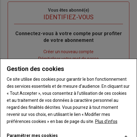
Sous-
Vous êtes abonné(e)
titre
TITRE
IDENTIFIEZ-VOUS
Body
Connectez-vous à votre compte pour profiter
de votre abonnement
Lien
Créer un nouveau compte
"Créer
Lien
Réinitialiser votre mot de passe
un
"Réinitialiser
Gestion des cookies
Lien
nouveau
votre
Je me connecte
Ce site utilise des cookies pour garantir le bon fonctionnement
"Je
compte"
mot
des services essentiels et de mesure d’audience. En cliquant sur
me
de
« Tout Accepter », vous consentez à l’utilisation de ces cookies
connecte"
passe"
et au traitement de vos données à caractère personnel au
Sous-
Vous n'êtes pas abonné(e)
regard des finalités décrites. Vous pourrez à tout moment
titre
TITRE
CRÉEZ UN COMPTE
revenir sur vos choix, en utilisant le lien « Modifier mes
préférences cookies » en bas de page du site.
Plus d'infos
Body
Choisissez votre formule et créez votre
Paramétrer mes cookies
compte pour accéder à tout Terre de