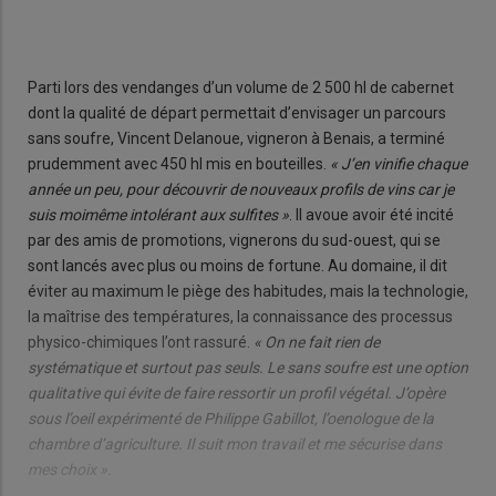
Parti lors des vendanges d’un volume de 2 500 hl de cabernet
dont la qualité de départ permettait d’envisager un parcours
sans soufre, Vincent Delanoue, vigneron à Benais, a terminé
prudemment avec 450 hl mis en bouteilles.
« J’en vinifie chaque
année un peu, pour découvrir de nouveaux profils de vins car je
suis moimême intolérant aux sulfites »
. Il avoue avoir été incité
par des amis de promotions, vignerons du sud-ouest, qui se
sont lancés avec plus ou moins de fortune. Au domaine, il dit
éviter au maximum le piège des habitudes, mais la technologie,
la maîtrise des températures, la connaissance des processus
physico-chimiques l’ont rassuré.
« On ne fait rien de
systématique et surtout pas seuls. Le sans soufre est une option
qualitative qui évite de faire ressortir un profil végétal. J’opère
sous l’oeil expérimenté de Philippe Gabillot, l’oenologue de la
chambre d’agriculture. Il suit mon travail et me sécurise dans
mes choix ».