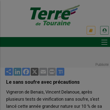
Aller
au
contenu
principal
USER
ACCOUNT
MENU
Publicité
Share
LinkedIn
Facebook
X
Email
Print
Le sans soufre avec précautions
Vigneron de Benais, Vincent Delanoue, après
plusieurs tests de vinification sans soufre, s’est
lancé cette année grandeur nature sur 10 % de sa