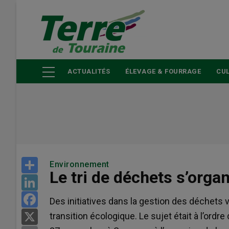
Aller
au
contenu
principal
ACTUALITÉS
ÉLEVAGE & FOURRAGE
CUL
Share
Environnement
Le tri de déchets s’orga
LinkedIn
Facebook
Des initiatives dans la gestion des déchets v
transition écologique. Le sujet était à l’ordre
X