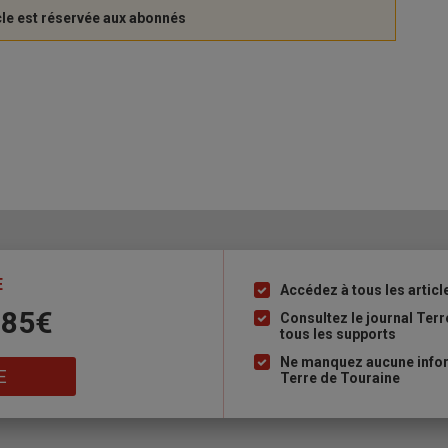
E
Accédez à tous les articl
Liste
 85€
à
Consultez le journal Ter
tous les supports
puce
Ne manquez aucune inform
E
Terre de Touraine