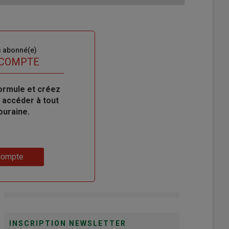
s abonné(e)
 COMPTE
ormule et créez
 accéder à tout
ouraine.
compte
INSCRIPTION NEWSLETTER