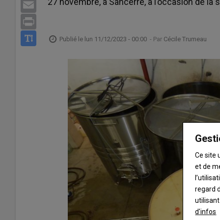
27 novembre, à Sancerre, à l’occasion de la s
Email
Print
Publié le
lun 11/12/2023 - 00:00
- Par
Cécile Trumeau
Gesti
Ce site 
et de m
l’utilis
regard d
utilisan
d'infos