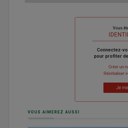
Sous-
Vous êt
titre
TITRE
IDENTI
Body
Connectez-vo
pour profiter 
Lien
Créer un 
"Créer
Lien
Réinitialiser
un
"Réinitialiser
Lien
nouveau
votre
Je me
"Je
compte"
mot
me
de
connecte"
passe"
VOUS AIMEREZ AUSSI