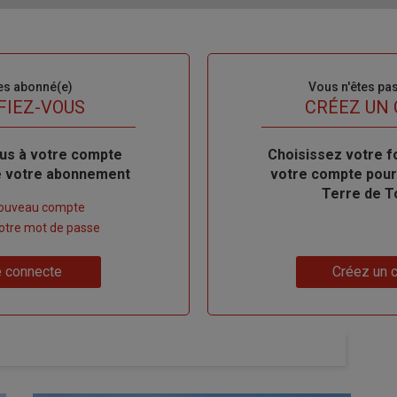
es abonné(e)
Sous-
Vous n'êtes pa
titre
FIEZ-VOUS
TITRE
CRÉEZ UN
us à votre compte
Body
Choisissez votre f
de votre abonnement
votre compte pour
Terre de T
nouveau compte
 votre mot de passe
Lien
 connecte
Créez un 