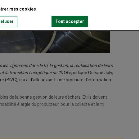
trer mes cookies
refuser
Tout accepter
s vignerons dans le tri, la gestion, la réutilisation de leurs
ant la transition énergétique de 2016
», indique Océane Joly,
e (BIVC), qui a d’ailleurs sorti une brochure d’information
es de la bonne gestion de leurs déchets. Et ils doivent
abilité élargie du producteur, pour la collecte et le tri.