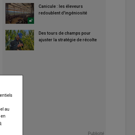
Canicule : les éleveurs
redoublent d'ingéniosité
Des tours de champs pour
ajuster la stratégie de récolte
entiels
nel au
 en
s
Publicité