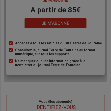
TITRE
JE M'ABONNE
Body
A partir de 85€
Lien
JE M'ABONNE
Accédez à tous les articles du site Terre de Touraine
Liste
à
Consultez le journal Terre de Touraine au format
numérique, sur tous les supports
puce
Ne manquez aucune information grâce à la
newsletter du journal Terre de Touraine
Sous-
Vous êtes abonné(e)
titre
TITRE
IDENTIFIEZ-VOUS