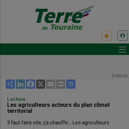
Aller
au
contenu
principal
USER
ACCOUNT
MENU
Publicité
Share
LinkedIn
Facebook
X
Email
Print
Lochois
Les agriculteurs acteurs du plan climat
territorial
Il faut faire vite, ça chauffe... Les agriculteurs