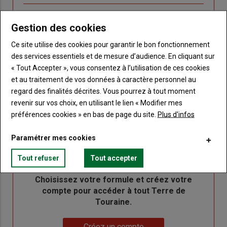
Body
Connectez-vous à votre compte pour profiter
Gestion des cookies
de votre abonnement
Ce site utilise des cookies pour garantir le bon fonctionnement
Lien
Créer un nouveau compte
des services essentiels et de mesure d’audience. En cliquant sur
"Créer
Lien
Réinitialiser votre mot de passe
« Tout Accepter », vous consentez à l’utilisation de ces cookies
un
"Réinitialiser
et au traitement de vos données à caractère personnel au
Lien
nouveau
votre
Je me connecte
regard des finalités décrites. Vous pourrez à tout moment
"Je
compte"
mot
revenir sur vos choix, en utilisant le lien « Modifier mes
me
de
préférences cookies » en bas de page du site.
Plus d'infos
connecte"
passe"
Paramétrer mes cookies
Sous-
Vous n'êtes pas abonné(e)
titre
TITRE
CRÉEZ UN COMPTE
Tout refuser
Tout accepter
Body
Choisissez votre formule et créez votre
compte pour accéder à tout Terre de
Touraine.
Lien
Créez un compte