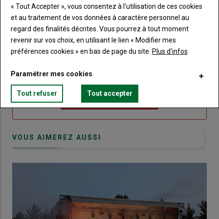
« Tout Accepter », vous consentez à l’utilisation de ces cookies
et au traitement de vos données à caractère personnel au
Sous-
Vous n'êtes pas abonné(e)
titre
TITRE
CRÉEZ UN COMPTE
regard des finalités décrites. Vous pourrez à tout moment
revenir sur vos choix, en utilisant le lien « Modifier mes
préférences cookies » en bas de page du site.
Plus d'infos
Body
Choisissez votre formule et créez votre
compte pour accéder à tout Terre de
Paramétrer mes cookies
Touraine.
Tout refuser
Tout accepter
Lien
Créez un compte
VOUS AIMEREZ AUSSI