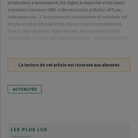
productions s’amenuisent, les règles à respecter et les taxes
s’empilent (taxation GNR, redevance pour pollution diffuse,
redevance eau…), la concurrence européenne et mondiale est
de plus en plus déloyale et les discours sont contradictoires.
Face à cette asphyxie réglementaire, les agriculteurs sont
découragés. Comme une impression qu’on “ marche sur la tête
”.
ACTUALITÉS
LES PLUS LUS