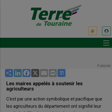
Aller
au
contenu
principal
USER
ACCOUNT
MENU
Publicité
Share
LinkedIn
Facebook
X
Email
Print
Les maires appelés à soutenir les
agriculteurs
C’est par une action symbolique et pacifique que
les agriculteurs du département ont signifié leur