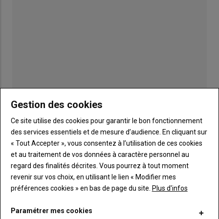
Gestion des cookies
Publicité
Ce site utilise des cookies pour garantir le bon fonctionnement
des services essentiels et de mesure d’audience. En cliquant sur
« Tout Accepter », vous consentez à l’utilisation de ces cookies
et au traitement de vos données à caractère personnel au
TITRE
JE M'ABONNE
regard des finalités décrites. Vous pourrez à tout moment
Body
A partir de 85€
revenir sur vos choix, en utilisant le lien « Modifier mes
préférences cookies » en bas de page du site.
Plus d'infos
Lien
JE M'ABONNE
Paramétrer mes cookies