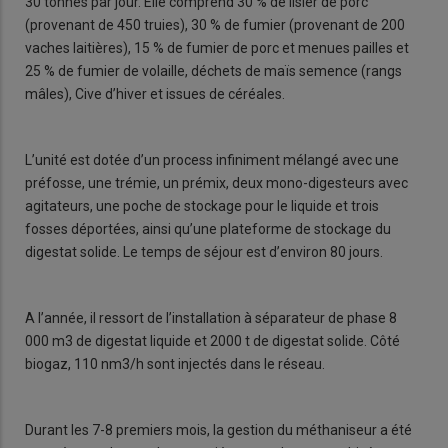
30 tonnes par jour. Elle comprend 30 % de lisier de porc
(provenant de 450 truies), 30 % de fumier (provenant de 200
vaches laitières), 15 % de fumier de porc et menues pailles et
25 % de fumier de volaille, déchets de maïs semence (rangs
mâles), Cive d’hiver et issues de céréales.
L’unité est dotée d’un process infiniment mélangé avec une
préfosse, une trémie, un prémix, deux mono-digesteurs avec
agitateurs, une poche de stockage pour le liquide et trois
fosses déportées, ainsi qu’une plateforme de stockage du
digestat solide. Le temps de séjour est d’environ 80 jours.
A l’année, il ressort de l’installation à séparateur de phase 8
000 m3 de digestat liquide et 2000 t de digestat solide. Côté
biogaz, 110 nm3/h sont injectés dans le réseau.
Durant les 7-8 premiers mois, la gestion du méthaniseur a été