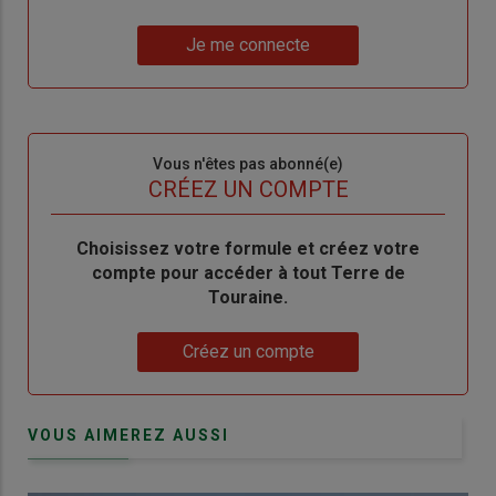
un
"Réinitialiser
Lien
nouveau
votre
Je me connecte
"Je
compte"
mot
me
de
connecte"
passe"
Sous-
Vous n'êtes pas abonné(e)
titre
TITRE
CRÉEZ UN COMPTE
Body
Choisissez votre formule et créez votre
compte pour accéder à tout Terre de
Touraine.
Lien
Créez un compte
VOUS AIMEREZ AUSSI