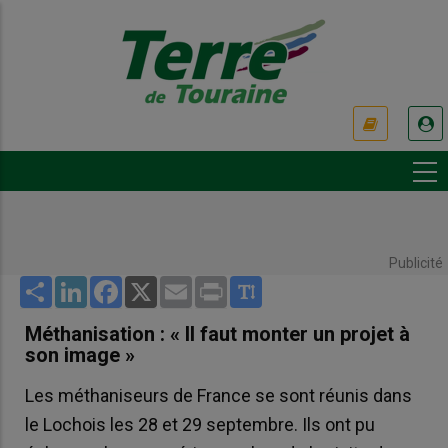
Aller
au
contenu
principal
USER
ACCOUNT
MENU
Publicité
Share
LinkedIn
Facebook
X
Email
Print
Méthanisation : « ll faut monter un projet à
son image »
Les méthaniseurs de France se sont réunis dans
le Lochois les 28 et 29 septembre. Ils ont pu