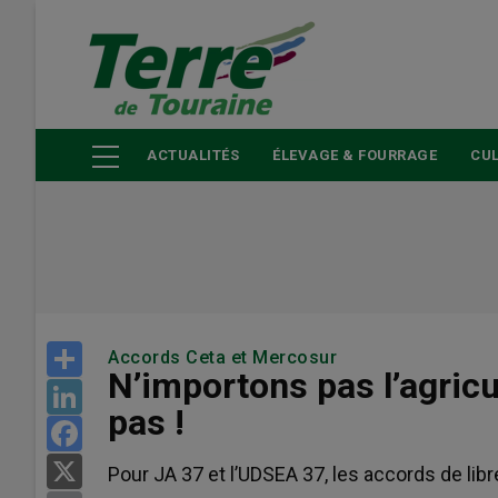
Aller
au
contenu
principal
ACTUALITÉS
ÉLEVAGE & FOURRAGE
CUL
Share
Accords Ceta et Mercosur
N’importons pas l’agric
LinkedIn
pas !
Facebook
X
Pour JA 37 et l’UDSEA 37, les accords de li