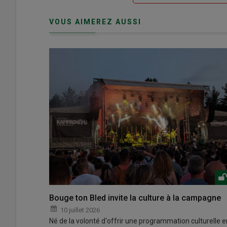
de
connecte"
passe"
VOUS AIMEREZ AUSSI
Bouge ton Bled invite la culture à la campagne
10 juillet 2026
Né de la volonté d'offrir une programmation culturelle e