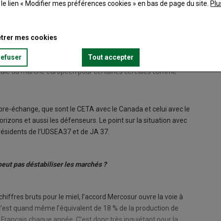
t le lien « Modifier mes préférences cookies » en bas de page du site.
Plu
trer mes cookies
refuser
Tout accepter
totale du marché européen pour certaines céréales comme
bre-échange, que sont le CETA avec le Canada et celui avec le
izons et aussi les défenseurs. Le point sur la situation avec
résidents de l’UDSEA37 et de JA 37.
eut pas déstabiliser les marchés ?
chiffres bruts pour le miel, l’accord Mercosur ouvre la voie à
c’est quand même l’équivalent de 18 % de la production de
Français chaque année. C’est donc très inquiétant pour la