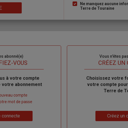
Ne manquez aucune inform
E
Terre de Touraine
es abonné(e)
Sous-
Vous n'êtes pa
titre
FIEZ-VOUS
TITRE
CRÉEZ UN
us à votre compte
Body
Choisissez votre f
de votre abonnement
votre compte pour
Terre de T
nouveau compte
 votre mot de passe
Lien
 connecte
Créez un 