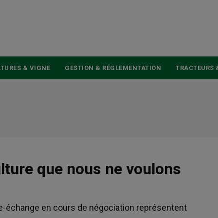
USER
ACCOUNT
MENU
TURES & VIGNE
GESTION & RÉGLEMENTATION
TRACTEURS 
ulture que nous ne voulons
bre-échange en cours de négociation représentent