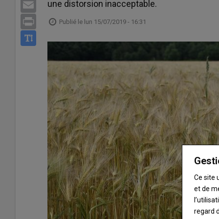
une distorsion inacceptable.
Email
Print
Publié le
lun 15/07/2019 - 16:31
Gesti
Ce site 
et de m
l’utilis
regard d