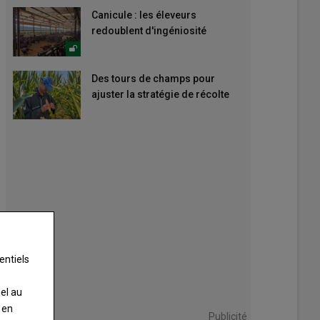
Canicule : les éleveurs
redoublent d'ingéniosité
Des tours de champs pour
ajuster la stratégie de récolte
entiels
nel au
 en
Publicité