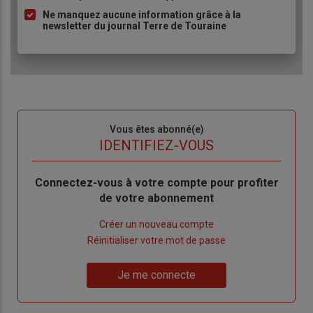
Ne manquez aucune information grâce à la
newsletter du journal Terre de Touraine
Sous-
Vous êtes abonné(e)
titre
TITRE
IDENTIFIEZ-VOUS
Body
Connectez-vous à votre compte pour profiter
de votre abonnement
Lien
Créer un nouveau compte
"Créer
Lien
Réinitialiser votre mot de passe
un
"Réinitialiser
Lien
nouveau
votre
Je me connecte
"Je
compte"
mot
me
de