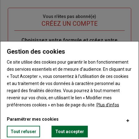
connecte"
passe"
Sous-
Vous n'êtes pas abonné(e)
titre
TITRE
CRÉEZ UN COMPTE
Body
Choisissez votre formule et créez votre
compte pour accéder à tout Terre de
Gestion des cookies
Touraine.
Ce site utilise des cookies pour garantir le bon fonctionnement
Lien
Créez un compte
des services essentiels et de mesure d’audience. En cliquant sur
« Tout Accepter », vous consentez à l’utilisation de ces cookies
et au traitement de vos données à caractère personnel au
regard des finalités décrites. Vous pourrez à tout moment
VOUS AIMEREZ AUSSI
revenir sur vos choix, en utilisant le lien « Modifier mes
préférences cookies » en bas de page du site.
Plus d'infos
Paramétrer mes cookies
Tout refuser
Tout accepter