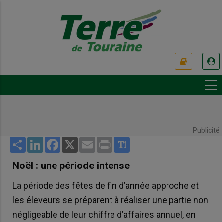
Aller
au
contenu
principal
USER
ACCOUNT
MENU
Publicité
Share
LinkedIn
Facebook
X
Email
Print
Noël : une période intense
La période des fêtes de fin d’année approche et
les éleveurs se préparent à réaliser une partie non
négligeable de leur chiffre d’affaires annuel, en