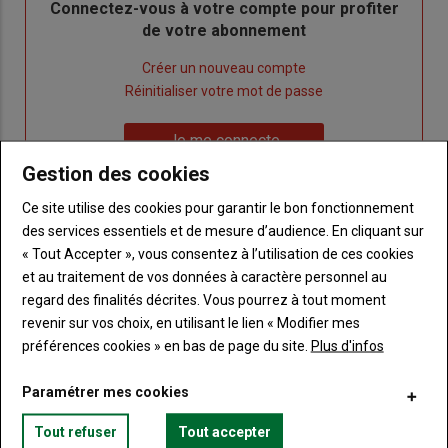
Body
Connectez-vous à votre compte pour profiter
de votre abonnement
Lien
Créer un nouveau compte
"Créer
Lien
Réinitialiser votre mot de passe
un
"Réinitialiser
Lien
nouveau
votre
Je me connecte
"Je
compte"
mot
Gestion des cookies
me
de
connecte"
passe"
Ce site utilise des cookies pour garantir le bon fonctionnement
des services essentiels et de mesure d’audience. En cliquant sur
Sous-
Vous n'êtes pas abonné(e)
« Tout Accepter », vous consentez à l’utilisation de ces cookies
titre
TITRE
CRÉEZ UN COMPTE
et au traitement de vos données à caractère personnel au
regard des finalités décrites. Vous pourrez à tout moment
revenir sur vos choix, en utilisant le lien « Modifier mes
Body
Choisissez votre formule et créez votre
compte pour accéder à tout Terre de
préférences cookies » en bas de page du site.
Plus d'infos
Touraine.
Paramétrer mes cookies
Lien
Créez un compte
Tout refuser
Tout accepter