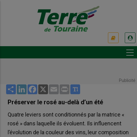
Aller
au
contenu
principal
USER
ACCOUNT
MENU
Publicité
Share
LinkedIn
Facebook
X
Email
Print
Préserver le rosé au-delà d’un été
Quatre leviers sont conditionnés par la matrice «
rosé » dans laquelle ils évoluent. Ils influencent
l’évolution de la couleur des vins, leur composition