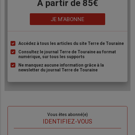
Body
A partir de 85€
Lien
JE M'ABONNE
Accédez à tous les articles du site Terre de Touraine
Liste
à
Consultez le journal Terre de Touraine au format
numérique, sur tous les supports
puce
Ne manquez aucune information grâce à la
newsletter du journal Terre de Touraine
Sous-
Vous êtes abonné(e)
titre
TITRE
IDENTIFIEZ-VOUS