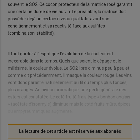
souvent le SO2. Ce cocon protecteur de la matrice rosé garantit
une certaine durée de vie au vin. Le préalable, la matrice doit
posséder déjà un certain niveau qualitatif avant son
conditionnement et sa réactivité face aux sulfites
(combinaison, stabilité).
Il faut garder à l’esprit que l’évolution de la couleur est
inexorable dans le temps. Quels que soient le cépage et le
millésime, la couleur évolue. Le SO2 libre diminue peu à peu et
comme dit précédemment, il masque la couleur rouge. Les vins
vont donc paraître naturellement au fil du temps plus foncés,
plus orangés. Au niveau aromatique, une perte générale des
esters est constatée. Le coté fruité frais type « bonbon anglais
» (acétate d’isoamyle) diminue mais le coté fruits mûrs, épices
ou empyreumatiques augmente.