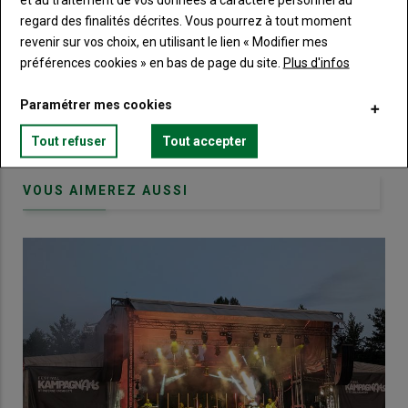
regard des finalités décrites. Vous pourrez à tout moment
Body
Choisissez votre formule et créez votre
revenir sur vos choix, en utilisant le lien « Modifier mes
compte pour accéder à tout Terre de
préférences cookies » en bas de page du site.
Plus d'infos
Touraine.
Paramétrer mes cookies
Lien
Créez un compte
Tout refuser
Tout accepter
VOUS AIMEREZ AUSSI