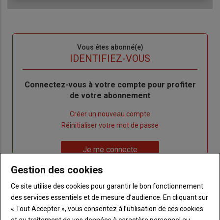
Sous-
Vous êtes abonné(e)
titre
TITRE
IDENTIFIEZ-VOUS
Body
Connectez-vous à votre compte pour profiter
de votre abonnement
Lien
Créer un nouveau compte
"Créer
Lien
Réinitialiser votre mot de passe
un
"Réinitialiser
Lien
nouveau
votre
Je me connecte
"Je
compte"
mot
Gestion des cookies
me
de
connecte"
passe"
Ce site utilise des cookies pour garantir le bon fonctionnement
des services essentiels et de mesure d’audience. En cliquant sur
Sous-
Vous n'êtes pas abonné(e)
« Tout Accepter », vous consentez à l’utilisation de ces cookies
titre
TITRE
CRÉEZ UN COMPTE
et au traitement de vos données à caractère personnel au