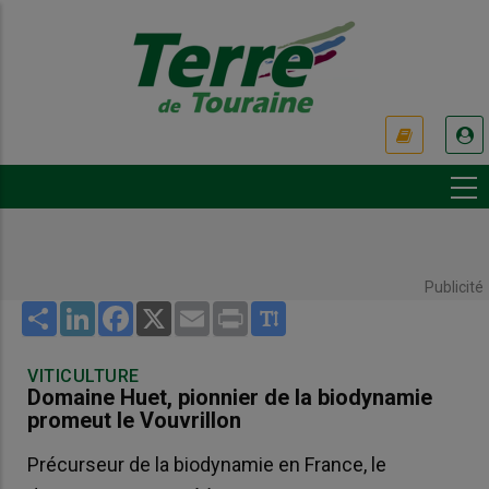
Aller
au
contenu
principal
USER
ACCOUNT
MENU
Publicité
Share
LinkedIn
Facebook
X
Email
Print
VITICULTURE
Domaine Huet, pionnier de la biodynamie
promeut le Vouvrillon
Précurseur de la biodynamie en France, le