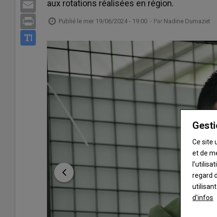
aux rotations réalisées en région.
Email
Print
Publié le
mer 19/06/2024 - 19:00
- Par
Nadine Dumazet
Gesti
Ce site 
et de m
l’utilis
regard d
utilisan
d'infos