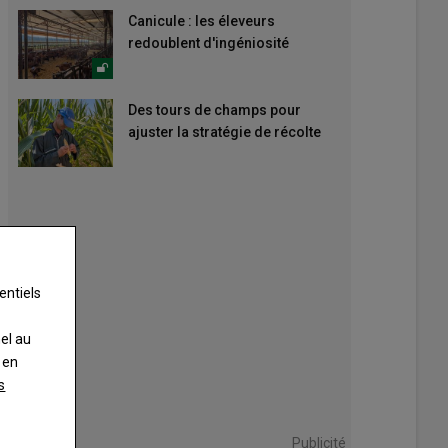
Canicule : les éleveurs
redoublent d'ingéniosité
Des tours de champs pour
ajuster la stratégie de récolte
entiels
nel au
 en
s
Publicité