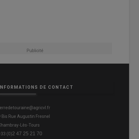
Publicité
INFORMATIONS DE CONTACT
terredetouraine@agricvl.fr
9 Bis Rue Augustin Fresnel
Chambray-Lès-Tours
2 47 25 21 70
+33 (0)