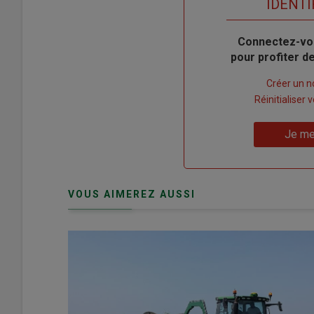
TITRE
IDENTI
Body
Connectez-vo
pour profiter 
Lien
Créer un 
"Créer
Lien
Réinitialiser
un
"Réinitialiser
Lien
nouveau
votre
Je me
"Je
compte"
mot
me
de
connecte"
passe"
VOUS AIMEREZ AUSSI