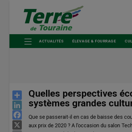
Aller
au
contenu
principal
ACTUALITÉS
ÉLEVAGE & FOURRAGE
CUL
Quelles perspectives é
Share
systèmes grandes cultu
LinkedIn
Facebook
Que se passerait-il en cas de baisse des cou
X
aux prix de 2020 ? A l’occasion du salon Te