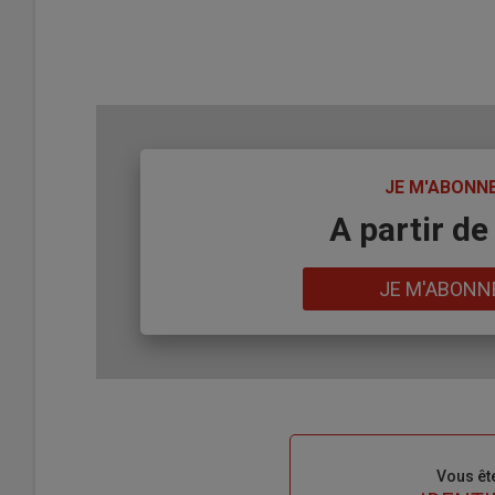
TITRE
JE M'ABONN
Body
A partir de
Lien
JE M'ABONN
Sous-
Vous êt
titre