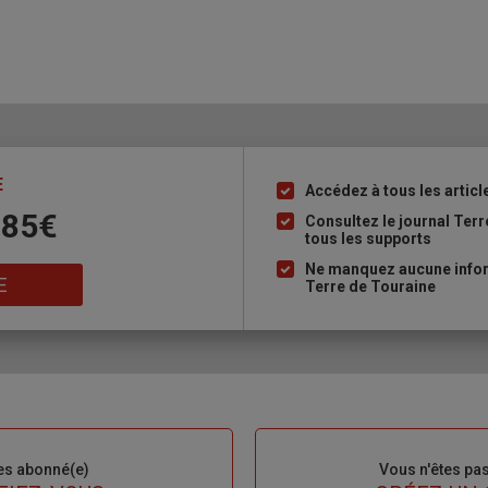
E
Accédez à tous les articl
Liste
 85€
à
Consultez le journal Ter
tous les supports
puce
Ne manquez aucune inform
E
Terre de Touraine
es abonné(e)
Sous-
Vous n'êtes pa
titre