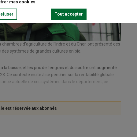
trer mes cookies
refuser
Tout accepter
chambres d’agriculture de l’Indre et du Cher, ont présenté des
Mohamed 
ité des systèmes de grandes cultures en bio.
projecti
à la baisse, et les prix de l’engrais et du soufre ont augmenté
3. Ce contexte incite à se pencher sur la rentabilité globale
rmance actuelle de ces systèmes dans le département, ce