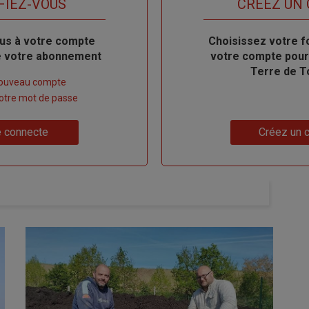
FIEZ-VOUS
TITRE
CRÉEZ UN
us à votre compte
Body
Choisissez votre f
de votre abonnement
votre compte pour
Terre de T
nouveau compte
 votre mot de passe
Lien
 connecte
Créez un 