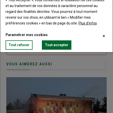
Sous-
Vous n'êtes pas abonné(e)
et au traitement de vos données à caractère personnel au
titre
TITRE
CRÉEZ UN COMPTE
regard des finalités décrites. Vous pourrez à tout moment
revenir sur vos choix, en utilisant le lien « Modifier mes
Body
Choisissez votre formule et créez votre
préférences cookies » en bas de page du site.
Plus d'infos
compte pour accéder à tout Terre de
Touraine.
Paramétrer mes cookies
Lien
Créez un compte
Tout refuser
Tout accepter
VOUS AIMEREZ AUSSI