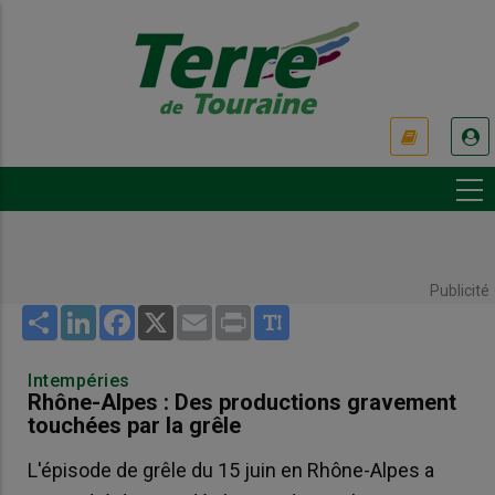
Aller
au
contenu
principal
USER
ACCOUNT
MENU
Publicité
Share
LinkedIn
Facebook
X
Email
Print
Intempéries
Rhône-Alpes : Des productions gravement
touchées par la grêle
L'épisode de grêle du 15 juin en Rhône-Alpes a