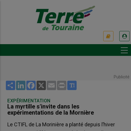
Aller
au
contenu
principal
USER
ACCOUNT
MENU
Publicité
Share
LinkedIn
Facebook
X
Email
Print
EXPÉRIMENTATION
La myrtille s'invite dans les
expérimentations de la Mornière
Le CTIFL de La Morinière a planté depuis l’hiver