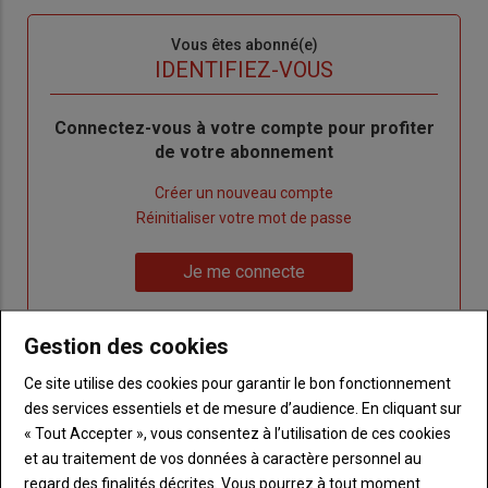
Sous-
Vous êtes abonné(e)
titre
TITRE
IDENTIFIEZ-VOUS
Body
Connectez-vous à votre compte pour profiter
de votre abonnement
Lien
Créer un nouveau compte
"Créer
Lien
Réinitialiser votre mot de passe
un
"Réinitialiser
Lien
nouveau
votre
Je me connecte
"Je
compte"
mot
me
de
connecte"
Gestion des cookies
passe"
Ce site utilise des cookies pour garantir le bon fonctionnement
Sous-
Vous n'êtes pas abonné(e)
titre
des services essentiels et de mesure d’audience. En cliquant sur
TITRE
CRÉEZ UN COMPTE
« Tout Accepter », vous consentez à l’utilisation de ces cookies
et au traitement de vos données à caractère personnel au
Body
Choisissez votre formule et créez votre
regard des finalités décrites. Vous pourrez à tout moment