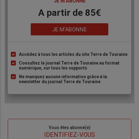
TITRE
JE M'ABONNE
Body
A partir de 85€
Lien
JE M'ABONNE
Accédez à tous les articles du site Terre de Touraine
Liste
à
Consultez le journal Terre de Touraine au format
numérique, sur tous les supports
puce
Ne manquez aucune information grâce à la
newsletter du journal Terre de Touraine
Sous-
Vous êtes abonné(e)
titre
TITRE
IDENTIFIEZ-VOUS