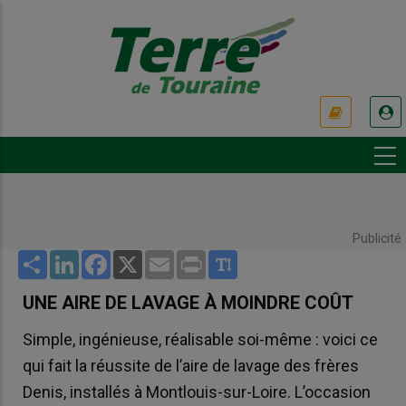
Aller
au
contenu
principal
USER
ACCOUNT
MENU
Publicité
Share
LinkedIn
Facebook
X
Email
Print
UNE AIRE DE LAVAGE À MOINDRE COÛT
Simple, ingénieuse, réalisable soi-même : voici ce
qui fait la réussite de l’aire de lavage des frères
Denis, installés à Montlouis-sur-Loire. L’occasion