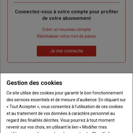
Body
Connectez-vous à votre compte pour profiter
de votre abonnement
Lien
Créer un nouveau compte
"Créer
Lien
Réinitialiser votre mot de passe
un
"Réinitialiser
Lien
nouveau
votre
Je me connecte
"Je
compte"
mot
me
de
connecte"
passe"
Gestion des cookies
Sous-
Vous n'êtes pas abonné(e)
titre
TITRE
CRÉEZ UN COMPTE
Ce site utilise des cookies pour garantir le bon fonctionnement
des services essentiels et de mesure d’audience. En cliquant sur
Body
Choisissez votre formule et créez votre
« Tout Accepter », vous consentez à l’utilisation de ces cookies
compte pour accéder à tout Terre de
et au traitement de vos données à caractère personnel au
Touraine.
regard des finalités décrites. Vous pourrez à tout moment
revenir sur vos choix, en utilisant le lien « Modifier mes
Lien