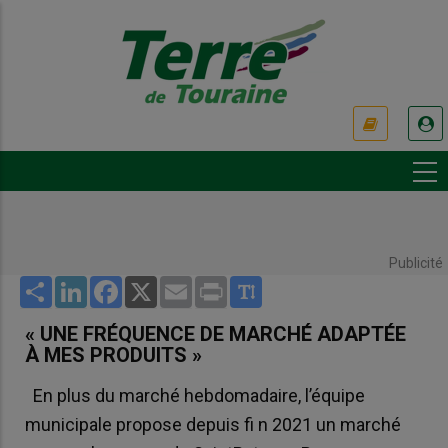
Aller
au
contenu
principal
USER
ACCOUNT
MENU
Publicité
Share
LinkedIn
Facebook
X
Email
Print
« UNE FRÉQUENCE DE MARCHÉ ADAPTÉE
À MES PRODUITS »
En plus du marché hebdomadaire, l’équipe
municipale propose depuis fi n 2021 un marché