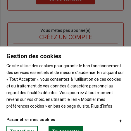
"Je
compte"
mot
me
de
connecte"
passe"
Sous-
Vous n'êtes pas abonné(e)
titre
TITRE
CRÉEZ UN COMPTE
Body
Choisissez votre formule et créez votre
Gestion des cookies
compte pour accéder à tout Terre de
Touraine.
Ce site utilise des cookies pour garantir le bon fonctionnement
des services essentiels et de mesure d’audience. En cliquant sur
Lien
« Tout Accepter », vous consentez à l’utilisation de ces cookies
Créez un compte
et au traitement de vos données à caractère personnel au
regard des finalités décrites. Vous pourrez à tout moment
revenir sur vos choix, en utilisant le lien « Modifier mes
VOUS AIMEREZ AUSSI
préférences cookies » en bas de page du site.
Plus d'infos
Paramétrer mes cookies