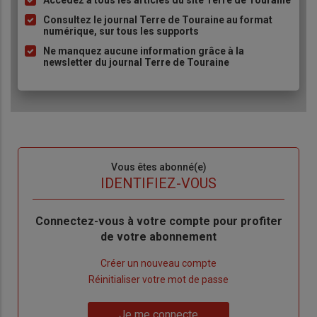
Accédez à tous les articles du site Terre de Touraine
Liste
à
Consultez le journal Terre de Touraine au format
numérique, sur tous les supports
puce
Ne manquez aucune information grâce à la
newsletter du journal Terre de Touraine
Sous-
Vous êtes abonné(e)
titre
TITRE
IDENTIFIEZ-VOUS
Body
Connectez-vous à votre compte pour profiter
de votre abonnement
Lien
Créer un nouveau compte
"Créer
Lien
Réinitialiser votre mot de passe
un
"Réinitialiser
Lien
nouveau
votre
Je me connecte