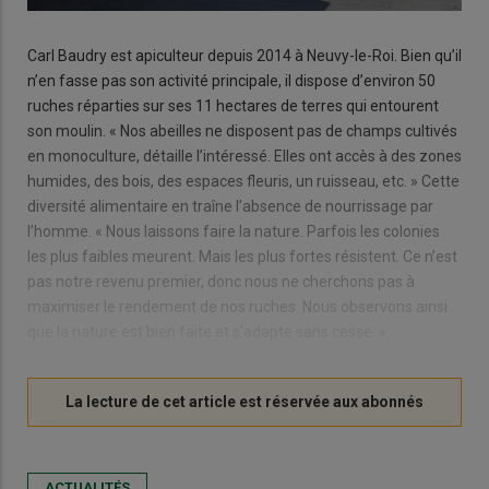
Carl Baudry est apiculteur depuis 2014 à Neuvy-le-Roi. Bien qu’il
n’en fasse pas son activité principale, il dispose d’environ 50
ruches réparties sur ses 11 hectares de terres qui entourent
son moulin. « Nos abeilles ne disposent pas de champs cultivés
en monoculture, détaille l’intéressé. Elles ont accès à des zones
humides, des bois, des espaces fleuris, un ruisseau, etc. » Cette
diversité alimentaire en traîne l’absence de nourrissage par
l’homme. « Nous laissons faire la nature. Parfois les colonies
les plus faibles meurent. Mais les plus fortes résistent. Ce n’est
pas notre revenu premier, donc nous ne cherchons pas à
maximiser le rendement de nos ruches. Nous observons ainsi
que la nature est bien faite et s’adapte sans cesse. »
ACTUALITÉS