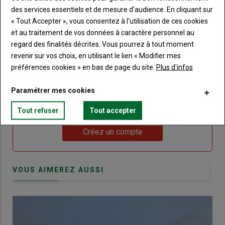
"Je
compte"
mot
des services essentiels et de mesure d’audience. En cliquant sur
me
de
« Tout Accepter », vous consentez à l’utilisation de ces cookies
connecte"
passe"
et au traitement de vos données à caractère personnel au
regard des finalités décrites. Vous pourrez à tout moment
Sous-
Vous n'êtes pas abonné(e)
titre
revenir sur vos choix, en utilisant le lien « Modifier mes
TITRE
CRÉEZ UN COMPTE
préférences cookies » en bas de page du site.
Plus d'infos
Body
Choisissez votre formule et créez votre
Paramétrer mes cookies
compte pour accéder à tout Terre de
Touraine.
Tout refuser
Tout accepter
Lien
Créez un compte
VOUS AIMEREZ AUSSI