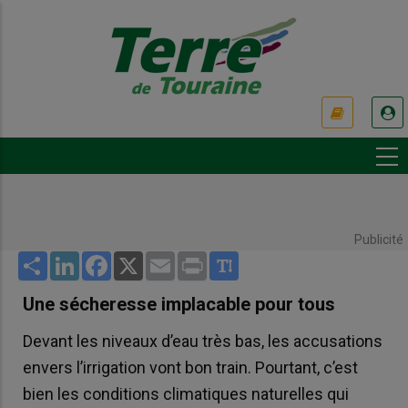
Aller
au
contenu
principal
USER
ACCOUNT
MENU
Publicité
Share
LinkedIn
Facebook
X
Email
Print
Une sécheresse implacable pour tous
Devant les niveaux d’eau très bas, les accusations
envers l’irrigation vont bon train. Pourtant, c’est
bien les conditions climatiques naturelles qui