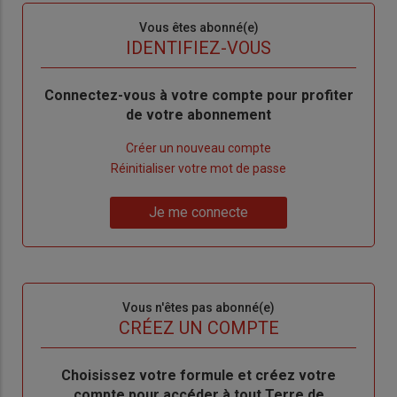
Sous-
Vous êtes abonné(e)
titre
TITRE
IDENTIFIEZ-VOUS
Body
Connectez-vous à votre compte pour profiter
de votre abonnement
Lien
Créer un nouveau compte
"Créer
Lien
Réinitialiser votre mot de passe
un
"Réinitialiser
Lien
nouveau
votre
Je me connecte
"Je
compte"
mot
me
de
connecte"
passe"
Sous-
Vous n'êtes pas abonné(e)
titre
TITRE
CRÉEZ UN COMPTE
Body
Choisissez votre formule et créez votre
compte pour accéder à tout Terre de