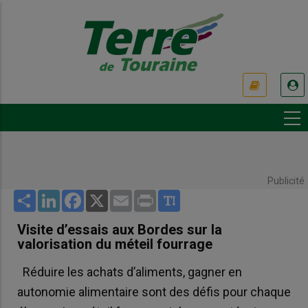
Aller
au
contenu
principal
USER
ACCOUNT
MENU
Publicité
Share
LinkedIn
Facebook
X
Email
Print
Visite d’essais aux Bordes sur la
valorisation du méteil fourrage
Réduire les achats d’aliments, gagner en
autonomie alimentaire sont des défis pour chaque