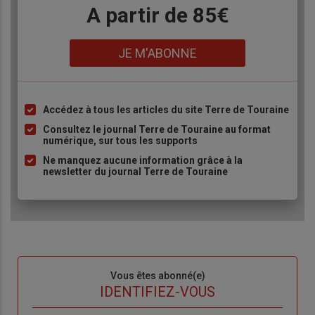
Body
A partir de 85€
Lien
JE M'ABONNE
Accédez à tous les articles du site Terre de Touraine
Liste
à
Consultez le journal Terre de Touraine au format
numérique, sur tous les supports
puce
Ne manquez aucune information grâce à la
newsletter du journal Terre de Touraine
Sous-
Vous êtes abonné(e)
titre
TITRE
IDENTIFIEZ-VOUS