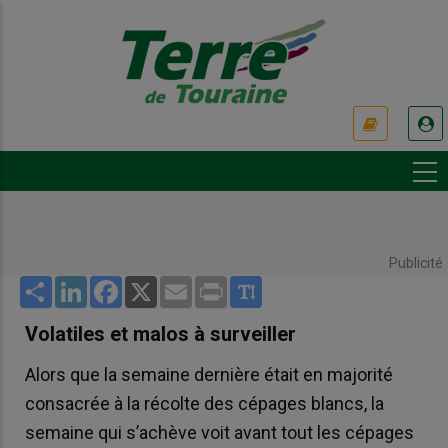
Aller
au
contenu
principal
USER
ACCOUNT
MENU
Publicité
Share
LinkedIn
Facebook
X
Email
Print
Volatiles et malos à surveiller
Alors que la semaine dernière était en majorité
consacrée à la récolte des cépages blancs, la
semaine qui s’achève voit avant tout les cépages