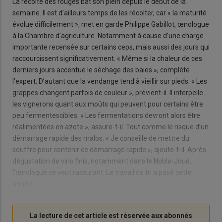
La récolte des rouges bat son plein depuis le début de la
semaine. Il est d’ailleurs temps de les récolter, car « la maturité
évolue difficilement », met en garde Philippe Gabillot, œnologue
à la Chambre d’agriculture. Notamment à cause d’une charge
importante recensée sur certains ceps, mais aussi des jours qui
raccourcissent significativement. « Même si la chaleur de ces
derniers jours accentue le séchage des baies », complète
l’expert. D’autant que la vendange tend à vieillir sur pieds. « Les
grappes changent parfois de couleur », prévient-il. Il interpelle
les vignerons quant aux moûts qui peuvent pour certains être
peu fermentescibles. « Les fermentations devront alors être
réalimentées en azote », assure-t-il. Tout comme le risque d’un
démarrage rapide des malos. « Je conseille de mettre du
souffre pour contenir ce démarrage rapide », ajoute-t-il. Après
dégustation de vins finis, notamment dans le Noble-Joué,
l’œnologue se veut rassurant. Le travail de tri a payé cette
année.