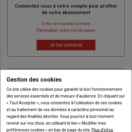
Body
Connectez-vous à votre compte pour profiter
de votre abonnement
Lien
Créer un nouveau compte
"Créer
Lien
Réinitialiser votre mot de passe
un
"Réinitialiser
Lien
nouveau
votre
Je me connecte
"Je
compte"
mot
me
de
connecte"
passe"
Sous-
Vous n'êtes pas abonné(e)
Gestion des cookies
titre
TITRE
CRÉEZ UN COMPTE
Ce site utilise des cookies pour garantir le bon fonctionnement
des services essentiels et de mesure d’audience. En cliquant sur
Body
Choisissez votre formule et créez votre
« Tout Accepter », vous consentez à l’utilisation de ces cookies
compte pour accéder à tout Terre de
et au traitement de vos données à caractère personnel au
Touraine.
regard des finalités décrites. Vous pourrez à tout moment
revenir sur vos choix, en utilisant le lien « Modifier mes
Lien
Créez un compte
préférences cookies » en bas de page du site.
Plus d'infos