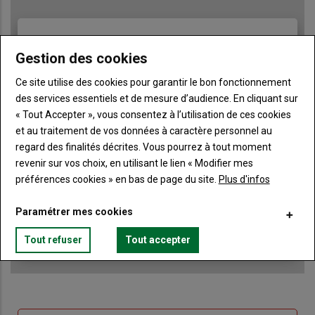
TITRE
JE M'ABONNE
Gestion des cookies
Body
A partir de 85€
Ce site utilise des cookies pour garantir le bon fonctionnement
des services essentiels et de mesure d’audience. En cliquant sur
Lien
JE M'ABONNE
« Tout Accepter », vous consentez à l’utilisation de ces cookies
et au traitement de vos données à caractère personnel au
regard des finalités décrites. Vous pourrez à tout moment
Accédez à tous les articles du site Terre de Touraine
revenir sur vos choix, en utilisant le lien « Modifier mes
Liste
préférences cookies » en bas de page du site.
Plus d'infos
à
Consultez le journal Terre de Touraine au format
numérique, sur tous les supports
puce
Paramétrer mes cookies
Ne manquez aucune information grâce à la
newsletter du journal Terre de Touraine
Tout refuser
Tout accepter