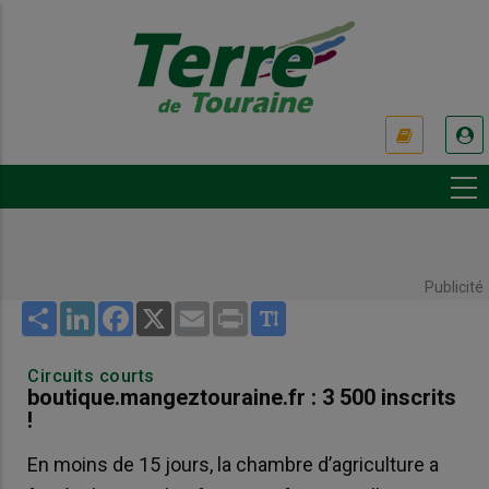
Aller
au
contenu
principal
USER
ACCOUNT
MENU
Publicité
Share
LinkedIn
Facebook
X
Email
Print
Circuits courts
boutique.mangeztouraine.fr : 3 500 inscrits
!
En moins de 15 jours, la chambre d’agriculture a