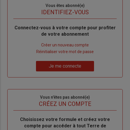
Sous-
Vous êtes abonné(e)
titre
TITRE
IDENTIFIEZ-VOUS
Body
Connectez-vous à votre compte pour profiter
de votre abonnement
Lien
Créer un nouveau compte
"Créer
Lien
Réinitialiser votre mot de passe
un
"Réinitialiser
Lien
nouveau
votre
Je me connecte
"Je
compte"
mot
me
de
connecte"
passe"
Sous-
Vous n'êtes pas abonné(e)
titre
TITRE
CRÉEZ UN COMPTE
Body
Choisissez votre formule et créez votre
compte pour accéder à tout Terre de