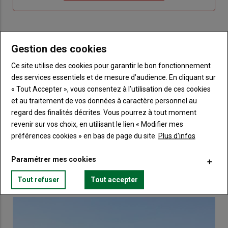
compte"
mot
me
de
connecte"
passe"
Sous-
Vous n'êtes pas abonné(e)
Gestion des cookies
titre
TITRE
CRÉEZ UN COMPTE
Ce site utilise des cookies pour garantir le bon fonctionnement
des services essentiels et de mesure d’audience. En cliquant sur
Body
Choisissez votre formule et créez votre
« Tout Accepter », vous consentez à l’utilisation de ces cookies
compte pour accéder à tout Terre de
et au traitement de vos données à caractère personnel au
Touraine.
regard des finalités décrites. Vous pourrez à tout moment
revenir sur vos choix, en utilisant le lien « Modifier mes
Lien
Créez un compte
préférences cookies » en bas de page du site.
Plus d'infos
Paramétrer mes cookies
VOUS AIMEREZ AUSSI
Tout refuser
Tout accepter