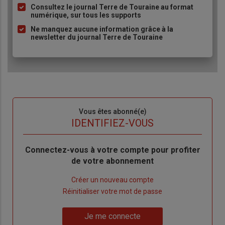
à
Consultez le journal Terre de Touraine au format
numérique, sur tous les supports
puce
Ne manquez aucune information grâce à la
newsletter du journal Terre de Touraine
Sous-
Vous êtes abonné(e)
titre
TITRE
IDENTIFIEZ-VOUS
Body
Connectez-vous à votre compte pour profiter
de votre abonnement
Lien
Créer un nouveau compte
"Créer
Lien
Réinitialiser votre mot de passe
un
"Réinitialiser
Lien
nouveau
votre
Je me connecte
"Je