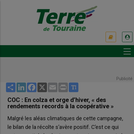
Aller
au
contenu
principal
USER
ACCOUNT
MENU
Publicité
Share
LinkedIn
Facebook
X
Email
Print
COC : En colza et orge d’hiver, « des
rendements records à la coopérative »
Malgré les aléas climatiques de cette campagne,
le bilan de la récolte s’avère positif. C’est ce qui