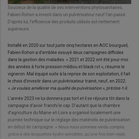
Soucieux de la qualité de ses interventions phytosanitaires,
Fabien Rohon a investi dans un pulvérisateur neuf l’an passé.
D’après lui, l’efficience des produits utilisés est nettement
supérieure.
Installé en 2020 sur tout juste cinq hectares en AOC bourgueil,
Fabien Rohon a d’emblée essuyé deux campagnes difficiles
dans la gestion des maladies. « 2021 et 2022 ont été pour moi
des années à forte pression mildiou et black rot », résume le
vigneron. Mal équipé suite à la reprise de son exploitation, il fait
le choix d’investir dans un pulvérisateur trainé, neuf, en 2022.
« Je voulais améliorer ma qualité de pulvérisation »,
précise-t-il.
L’année 2023 ne lui donnera pas tort et il se réjouira tôt dans la
campagne d’avoir franchi le cap. D’autant que la chambre
d’agriculture du Maine-et-Loire a organisé localement une
journée technique sur le réglage des matériels de pulvérisation
en début de campagne.
« Nous nous sommes rendu compte,
grâce à des languettes hydro-sensibles, qu’une fois bien réglé,