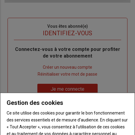
Sous-
Vous êtes abonné(e)
titre
TITRE
IDENTIFIEZ-VOUS
Body
Connectez-vous à votre compte pour profiter
de votre abonnement
Lien
Créer un nouveau compte
"Créer
Lien
Réinitialiser votre mot de passe
un
"Réinitialiser
Lien
nouveau
votre
Je me connecte
"Je
compte"
mot
me
Gestion des cookies
de
connecte"
passe"
Ce site utilise des cookies pour garantir le bon fonctionnement
des services essentiels et de mesure d’audience. En cliquant sur
Sous-
Vous n'êtes pas abonné(e)
titre
« Tout Accepter », vous consentez à l’utilisation de ces cookies
TITRE
CRÉEZ UN COMPTE
et au traitement de vos données à caractère personnel au