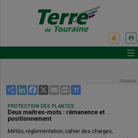
Aller
au
contenu
principal
USER
ACCOUNT
MENU
Publicité
Share
LinkedIn
Facebook
X
Email
Print
PROTECTION DES PLANTES
Deux maîtres-mots : rémanence et
positionnement
Météo, réglementation, cahier des charges,