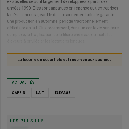
existé, elles se sont largement développées à partir des
années 1990. Elles sont apparues en réponse aux entreprises
laitières encourageant le dessaisonnement afin de garantir
une production en automne, période traditionnellement
déficitaire en lait. Plus récemment, dans un contexte sanitaire
complexe, la fragilisation de la filière chevreaux a incité les
éleveurs à privilégier les lactations longues.
ACTUALITÉS
CAPRIN
LAIT
ELEVAGE
LES PLUS LUS