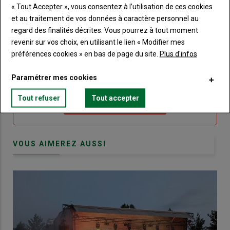
« Tout Accepter », vous consentez à l’utilisation de ces cookies
et au traitement de vos données à caractère personnel au
Sous-
Vous n'êtes pas abonné(e)
titre
TITRE
CRÉEZ UN COMPTE
regard des finalités décrites. Vous pourrez à tout moment
revenir sur vos choix, en utilisant le lien « Modifier mes
préférences cookies » en bas de page du site.
Plus d'infos
Body
Choisissez votre formule et créez votre
compte pour accéder à tout Terre de
Paramétrer mes cookies
Touraine.
Tout refuser
Tout accepter
Lien
Créez un compte
VOUS AIMEREZ AUSSI