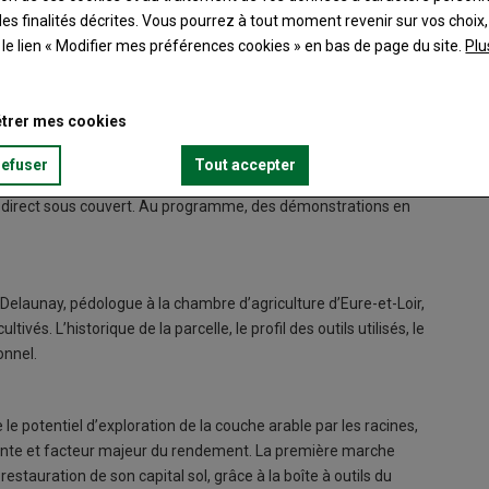
es finalités décrites. Vous pourrez à tout moment revenir sur vos choix,
t le lien « Modifier mes préférences cookies » en bas de page du site.
Plu
trer mes cookies
refuser
Tout accepter
artres, que la FRCUMA Centre-Val de Loire a organisé, le 2
 direct sous couvert. Au programme, des démonstrations en
Delaunay, pédologue à la chambre d’agriculture d’Eure-et-Loir,
és. L’historique de la parcelle, le profil des outils utilisés, le
onnel.
le potentiel d’exploration de la couche arable par les racines,
lante et facteur majeur du rendement. La première marche
estauration de son capital sol, grâce à la boîte à outils du