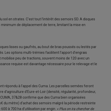
u sol en strates. C’est tout l’intérêt des semoirs SD. A disques
n minimum de déplacement de terre, limitant la mise en
ques lisses ou gaufrés, au bout de bras poussés ou lestés par
s. Les options multi-trémies facilitent l’apport d’engrais
ct mobilise peu de tractions, souvent moins de 120 avec un
sance requise est davantage nécessaire pour le relevage et le
ont répondu à l’appel des Cuma. Les parcelles semées feront
e d’agriculture d’Eure-et-Loir (densité, régularité, profondeur,
 FRCUMA, 37&28 confirme que des Cuma bien organisées
€ du mètre) d’achat des semoirs malgré la période restreinte
e 600 à 700 ha d’utilisation par engin.
« Plus on ira chercher de