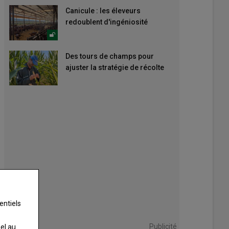
Canicule : les éleveurs
redoublent d'ingéniosité
Des tours de champs pour
ajuster la stratégie de récolte
entiels
Publicité
nel au