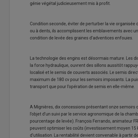
génie végétal judicieusement mis à profit.
Condition seconde, éviter de perturber la vie organisée d
ou à dents, ils accomplissent les emblavements avec u
condition de levée des graines d’adventices enfouies.
La technologie des engins est désormais mature. Les dis
la force hydraulique, ouvrent des sillons aussitôt rappuyé
localisé et le semis de couverts associés. Le semis dire
maximum de 180 cv pour les semoirs imposants. La puis
transport que pour l’opération de semis en elle-même.
A Mignières, dix concessions présentant onze semoirs 
l’objet d’un suivi par le service agronomique de la chambr
pourcentage de levée). François Ferrando, animateur
peuvent optimiser les coûts (investissement moyen 15 k
d’utilisation. La rentabilité devient convenable à partir d