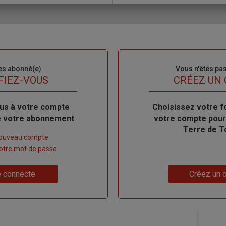
es abonné(e)
Sous-
Vous n'êtes pa
titre
FIEZ-VOUS
TITRE
CRÉEZ UN
us à votre compte
Body
Choisissez votre f
de votre abonnement
votre compte pour
Terre de T
nouveau compte
 votre mot de passe
Lien
 connecte
Créez un 