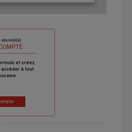
s abonné(e)
 COMPTE
ormule et créez
 accéder à tout
ouraine.
compte