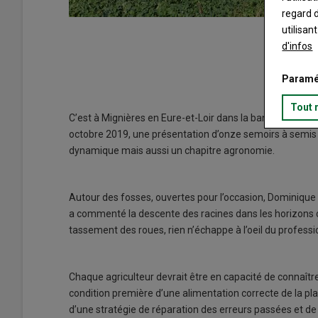
regard d
utilisan
d'infos
Paramé
r les racines.
Tout 
C’est à Mignières en Eure-et-Loir dans la banlieue de Ch
octobre 2019, une présentation d’onze semoirs à semis
dynamique mais aussi un chapitre agronomie.
Autour des fosses, ouvertes pour l’occasion, Dominique 
a commenté la descente des racines dans les horizons cultiv
tassement des roues, rien n’échappe à l’oeil du professi
Chaque agriculteur devrait être en capacité de connaître 
condition première d’une alimentation correcte de la p
d’une stratégie de réparation des erreurs passées et de r