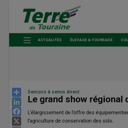
Aller
au
contenu
principal
ACTUALITÉS
ÉLEVAGE & FOURRAGE
CUL
Share
Semoirs à semis direct
Le grand show régional
LinkedIn
Facebook
L’élargissement de l’offre des équipement
l’agriculture de conservation des sols.
X