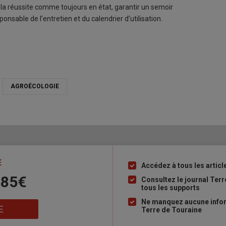
la réussite comme toujours en état, garantir un semoir
sable de l’entretien et du calendrier d’utilisation.
AGROÉCOLOGIE
E
Accédez à tous les articl
Liste
 85€
à
Consultez le journal Ter
tous les supports
puce
Ne manquez aucune inform
E
Terre de Touraine