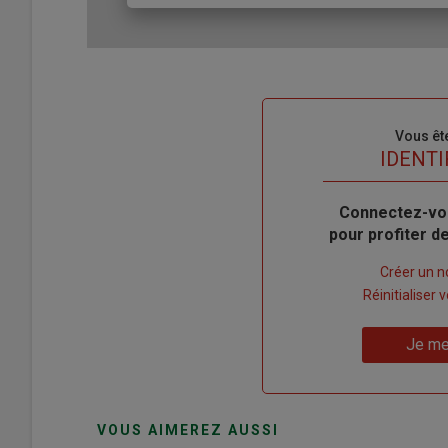
Sous-
Vous êt
titre
TITRE
IDENTI
Body
Connectez-vo
pour profiter 
Lien
Créer un 
"Créer
Lien
Réinitialiser
un
"Réinitialiser
Lien
nouveau
votre
Je me
"Je
compte"
mot
me
de
connecte"
passe"
VOUS AIMEREZ AUSSI