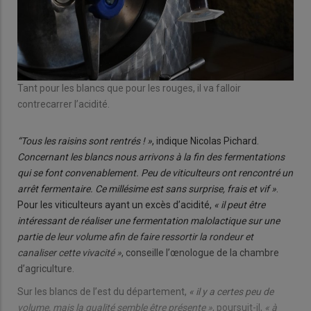
Tant pour les blancs que pour les rouges, il va falloir
contrecarrer l’acidité.
“Tous les raisins sont rentrés ! »
, indique Nicolas Pichard.
Concernant les blancs nous arrivons à la fin des fermentations
qui se font convenablement. Peu de viticulteurs ont rencontré un
arrêt fermentaire. Ce millésime est sans surprise, frais et vif »
.
Pour les viticulteurs ayant un excès d’acidité,
« il peut être
intéressant de réaliser une fermentation malolactique sur une
partie de leur volume afin de faire ressortir la rondeur et
canaliser cette vivacité »
, conseille l’œnologue de la chambre
d’agriculture.
Sur les blancs de l’est du département,
« il y a certes peu de
volume, mais la qualité semble être présente »
, poursuit-il,
« à