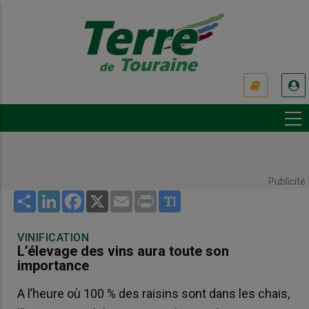
Aller
au
contenu
principal
USER
ACCOUNT
MENU
Publicité
Share
LinkedIn
Facebook
X
Email
Print
VINIFICATION
L’élevage des vins aura toute son
importance
A l’heure où 100 % des raisins sont dans les chais,