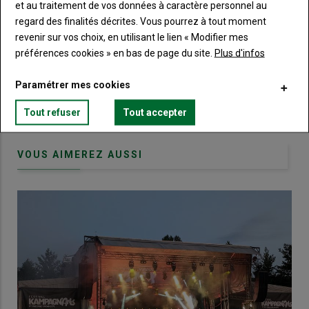
TITRE
CRÉEZ UN COMPTE
et au traitement de vos données à caractère personnel au
regard des finalités décrites. Vous pourrez à tout moment
revenir sur vos choix, en utilisant le lien « Modifier mes
Body
Choisissez votre formule et créez votre
préférences cookies » en bas de page du site.
Plus d'infos
compte pour accéder à tout Terre de
Touraine.
Paramétrer mes cookies
Lien
Créez un compte
Tout refuser
Tout accepter
VOUS AIMEREZ AUSSI