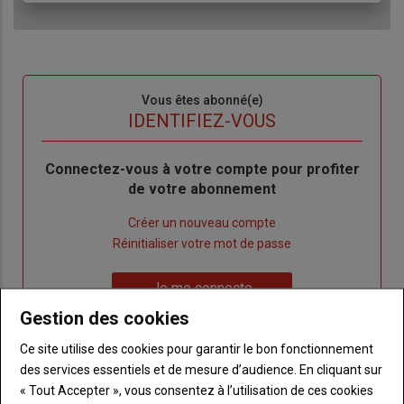
Sous-
Vous êtes abonné(e)
titre
TITRE
IDENTIFIEZ-VOUS
Body
Connectez-vous à votre compte pour profiter
de votre abonnement
Lien
Créer un nouveau compte
"Créer
Lien
Réinitialiser votre mot de passe
un
"Réinitialiser
Lien
nouveau
votre
Je me connecte
"Je
compte"
mot
Gestion des cookies
me
de
connecte"
passe"
Ce site utilise des cookies pour garantir le bon fonctionnement
des services essentiels et de mesure d’audience. En cliquant sur
Sous-
Vous n'êtes pas abonné(e)
« Tout Accepter », vous consentez à l’utilisation de ces cookies
titre