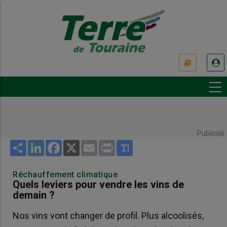
Aller
au
contenu
principal
USER
ACCOUNT
MENU
Publicité
Share
LinkedIn
Facebook
X
Email
Print
Réchauffement climatique
Quels leviers pour vendre les vins de
demain ?
Nos vins vont changer de profil. Plus alcoolisés,