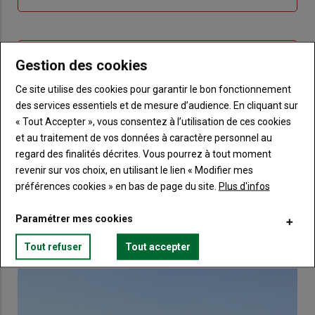
me
de
connecte"
passe"
Sous-
Vous n'êtes pas abonné(e)
Gestion des cookies
titre
TITRE
CRÉEZ UN COMPTE
Ce site utilise des cookies pour garantir le bon fonctionnement
des services essentiels et de mesure d’audience. En cliquant sur
Body
Choisissez votre formule et créez votre
« Tout Accepter », vous consentez à l’utilisation de ces cookies
compte pour accéder à tout Terre de
et au traitement de vos données à caractère personnel au
Touraine.
regard des finalités décrites. Vous pourrez à tout moment
revenir sur vos choix, en utilisant le lien « Modifier mes
Lien
Créez un compte
préférences cookies » en bas de page du site.
Plus d'infos
Paramétrer mes cookies
VOUS AIMEREZ AUSSI
Tout refuser
Tout accepter