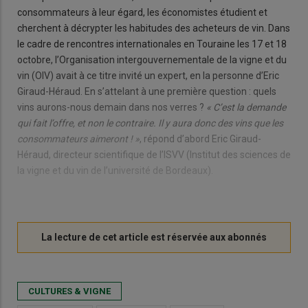
consommateurs à leur égard, les économistes étudient et
cherchent à décrypter les habitudes des acheteurs de vin. Dans
le cadre de rencontres internationales en Touraine les 17 et 18
octobre, l’Organisation intergouvernementale de la vigne et du
vin (OIV) avait à ce titre invité un expert, en la personne d’Eric
Giraud-Héraud. En s’attelant à une première question : quels
vins aurons-nous demain dans nos verres ?
« C’est la demande
qui fait l’offre, et non le contraire. Il y aura donc des vins que les
consommateurs aimeront ! »
, répond d’abord Eric Giraud-
Héraud, directeur scientifique de l’ISVV (Institut des sciences de
la vigne et du vin de l’université de Bordeaux).
CULTURES & VIGNE