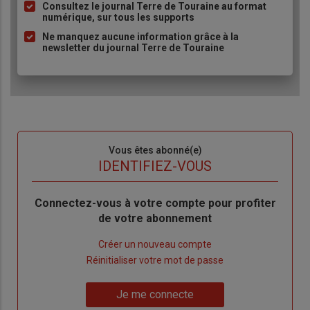
à
Consultez le journal Terre de Touraine au format
numérique, sur tous les supports
puce
Ne manquez aucune information grâce à la
newsletter du journal Terre de Touraine
Sous-
Vous êtes abonné(e)
titre
TITRE
IDENTIFIEZ-VOUS
Body
Connectez-vous à votre compte pour profiter
de votre abonnement
Lien
Créer un nouveau compte
"Créer
Lien
Réinitialiser votre mot de passe
un
"Réinitialiser
Lien
nouveau
votre
Je me connecte
"Je
compte"
mot