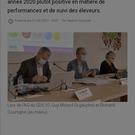
année 2020 plutôt positive en matière de
performances et de suivi des éleveurs.
Publié le
jeu 01/04/2021 - 16:47
- Par
Nadine Dumazet
),
Lor
Lors de l'AG du GDS 37, Guy Molard (à gauche) et Richard
Guy
Courtigné (au milieu).