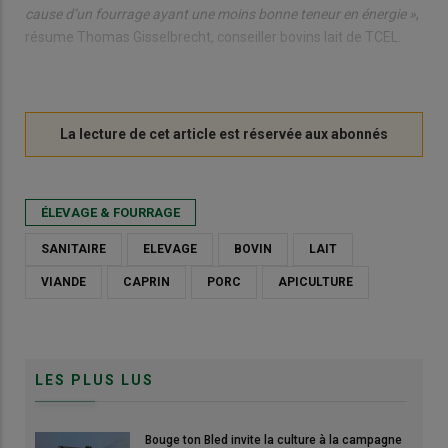
cause d’un fourrage ayant une moins bonne teneur en énergie »
,
résume Thomas Gisselbrecht, conseiller bovins lait de TCEL.
ÉLEVAGE & FOURRAGE
SANITAIRE
ELEVAGE
BOVIN
LAIT
VIANDE
CAPRIN
PORC
APICULTURE
LES PLUS LUS
Bouge ton Bled invite la culture à la campagne