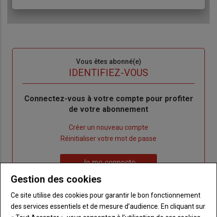
Sous-
Vous êtes abonné(e)
titre
TITRE
IDENTIFIEZ-VOUS
Body
Connectez-vous à votre compte pour profiter
de votre abonnement
Lien
Créer un nouveau compte
"Créer
Lien
Réinitialiser votre mot de passe
un
"Réinitialiser
Lien
nouveau
votre
Je me connecte
"Je
compte"
mot
Gestion des cookies
me
de
connecte"
passe"
Ce site utilise des cookies pour garantir le bon fonctionnement
des services essentiels et de mesure d’audience. En cliquant sur
Sous-
Vous n'êtes pas abonné(e)