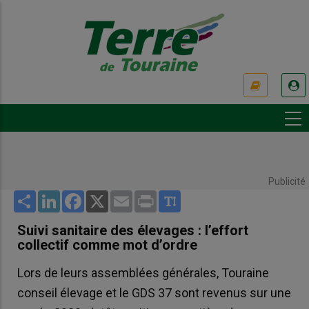
Aller
au
contenu
principal
USER
ACCOUNT
MENU
Publicité
Share
LinkedIn
Facebook
X
Email
Print
Suivi sanitaire des élevages : l’effort
collectif comme mot d’ordre
Lors de leurs assemblées générales, Touraine
conseil élevage et le GDS 37 sont revenus sur une