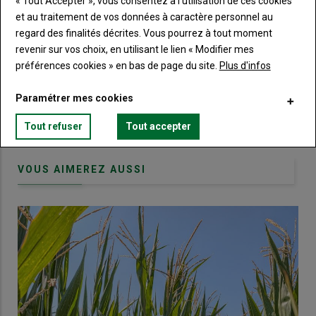
« Tout Accepter », vous consentez à l’utilisation de ces cookies
titre
TITRE
CRÉEZ UN COMPTE
et au traitement de vos données à caractère personnel au
regard des finalités décrites. Vous pourrez à tout moment
revenir sur vos choix, en utilisant le lien « Modifier mes
Body
Choisissez votre formule et créez votre
compte pour accéder à tout Terre de
préférences cookies » en bas de page du site.
Plus d'infos
Touraine.
Paramétrer mes cookies
Lien
Créez un compte
Tout refuser
Tout accepter
VOUS AIMEREZ AUSSI