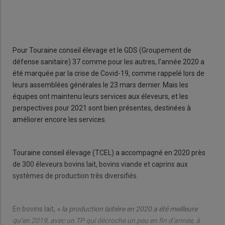
Pour Touraine conseil élevage et le GDS (Groupement de
défense sanitaire) 37 comme pour les autres, l’année 2020 a
été marquée par la crise de Covid-19, comme rappelé lors de
leurs assemblées générales le 23 mars dernier. Mais les
équipes ont maintenu leurs services aux éleveurs, et les
perspectives pour 2021 sont bien présentes, destinées à
améliorer encore les services.
Touraine conseil élevage (TCEL) a accompagné en 2020 près
de 300 éleveurs bovins lait, bovins viande et caprins aux
systèmes de production très diversifiés.
En bovins lait,
« la production laitière en 2020 a été meilleure
qu’en 2019, avec un TP qui décroche un peu en fin d’année, à