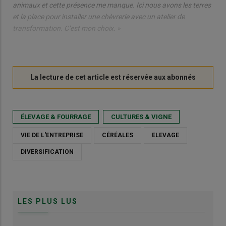
animaux et cette présence me manque. Ici nous avons les terres
et la place pour installer une chèvrerie avec un atelier de
transformation. C’est mon choix. »
ÉLEVAGE & FOURRAGE
CULTURES & VIGNE
VIE DE L'ENTREPRISE
CÉRÉALES
ELEVAGE
DIVERSIFICATION
LES PLUS LUS