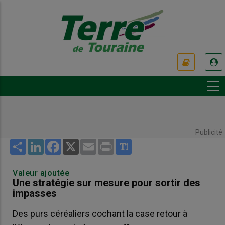
Aller
au
contenu
principal
USER
ACCOUNT
MENU
Publicité
Share
LinkedIn
Facebook
X
Email
Print
Valeur ajoutée
Une stratégie sur mesure pour sortir des
impasses
Des purs céréaliers cochant la case retour à