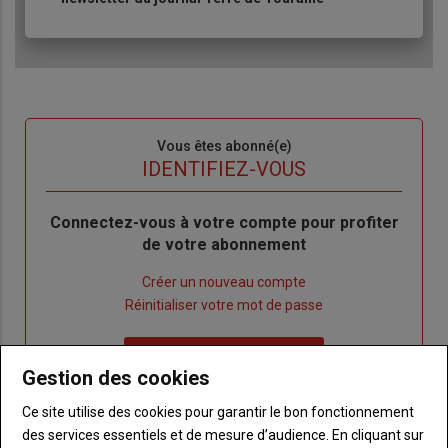
Sous-
Vous êtes abonné(e)
titre
TITRE
IDENTIFIEZ-VOUS
Body
Connectez-vous à votre compte pour profiter
de votre abonnement
Lien
Créer un nouveau compte
"Créer
Lien
Réinitialiser votre mot de passe
un
"Réinitialiser
Lien
nouveau
votre
Je me connecte
"Je
compte"
mot
Gestion des cookies
me
de
Ce site utilise des cookies pour garantir le bon fonctionnement
connecte"
passe"
des services essentiels et de mesure d’audience. En cliquant sur