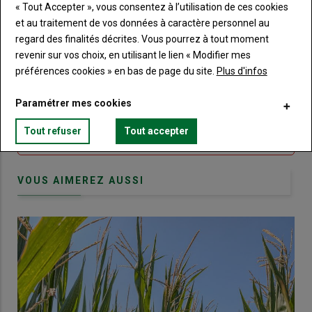
« Tout Accepter », vous consentez à l’utilisation de ces cookies
Sous-
Vous n'êtes pas abonné(e)
titre
et au traitement de vos données à caractère personnel au
TITRE
CRÉEZ UN COMPTE
regard des finalités décrites. Vous pourrez à tout moment
revenir sur vos choix, en utilisant le lien « Modifier mes
Body
Choisissez votre formule et créez votre
préférences cookies » en bas de page du site.
Plus d'infos
compte pour accéder à tout Terre de
Touraine.
Paramétrer mes cookies
Lien
Créez un compte
Tout refuser
Tout accepter
VOUS AIMEREZ AUSSI