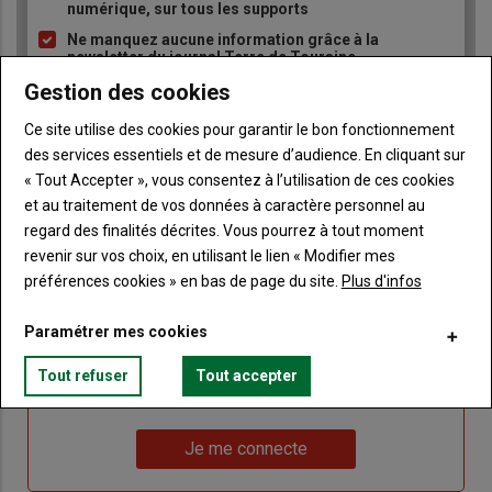
numérique, sur tous les supports
puce
Ne manquez aucune information grâce à la
newsletter du journal Terre de Touraine
Gestion des cookies
Ce site utilise des cookies pour garantir le bon fonctionnement
des services essentiels et de mesure d’audience. En cliquant sur
« Tout Accepter », vous consentez à l’utilisation de ces cookies
et au traitement de vos données à caractère personnel au
Sous-
Vous êtes abonné(e)
regard des finalités décrites. Vous pourrez à tout moment
titre
TITRE
IDENTIFIEZ-VOUS
revenir sur vos choix, en utilisant le lien « Modifier mes
préférences cookies » en bas de page du site.
Plus d'infos
Body
Connectez-vous à votre compte pour profiter
de votre abonnement
Paramétrer mes cookies
Lien
Créer un nouveau compte
Tout refuser
Tout accepter
"Créer
Lien
Réinitialiser votre mot de passe
un
"Réinitialiser
Lien
nouveau
votre
Je me connecte
"Je
compte"
mot
me