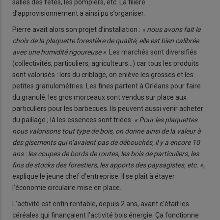
salles des fêtes, les pompiers, etc. La filière
d’approvisionnement a ainsi pu s’organiser.
Pierre avait alors son projet d’installation :
« nous avons fait le
choix de la plaquette forestière de qualité, elle est bien calibrée
avec une humidité rigoureuse »
. Les marchés sont diversifiés
(collectivités, particuliers, agriculteurs…) car tous les produits
sont valorisés : lors du criblage, on enlève les grosses et les
petites granulométries. Les fines partent à Orléans pour faire
du granulé, les gros morceaux sont vendus sur place aux
particuliers pour les barbecues. Ils peuvent aussi venir acheter
du paillage ; là les essences sont triées.
« Pour les plaquettes
nous valorisons tout type de bois, on donne ainsi de la valeur à
des gisements qui n’avaient pas de débouchés, il y a encore 10
ans : les coupes de bords de routes, les bois de particuliers, les
fins de stocks des forestiers, les apports des paysagistes, etc. »,
explique le jeune chef d’entreprise. Il se plaît à étayer
l’économie circulaire mise en place.
L’activité est enfin rentable, depuis 2 ans, avant c’était les
céréales qui finançaient l’activité bois énergie. Ça fonctionne