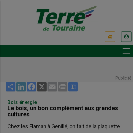
Aller
au
contenu
principal
USER
ACCOUNT
MENU
Publicité
Share
LinkedIn
Facebook
X
Email
Print
Bois énergie
Le bois, un bon complément aux grandes
cultures
Chez les Flaman à Genillé, on fait de la plaquette