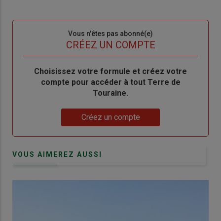
de
connecte"
passe"
Sous-
Vous n'êtes pas abonné(e)
titre
TITRE
CRÉEZ UN COMPTE
Body
Choisissez votre formule et créez votre
compte pour accéder à tout Terre de
Touraine.
Lien
Créez un compte
VOUS AIMEREZ AUSSI