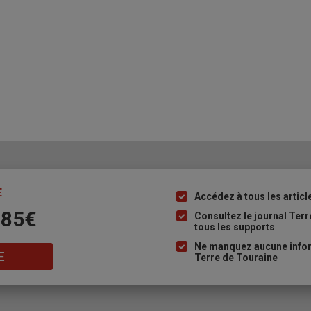
E
Accédez à tous les articl
Liste
 85€
à
Consultez le journal Ter
tous les supports
puce
Ne manquez aucune inform
E
Terre de Touraine