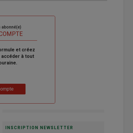
s abonné(e)
 COMPTE
ormule et créez
 accéder à tout
ouraine.
compte
INSCRIPTION NEWSLETTER