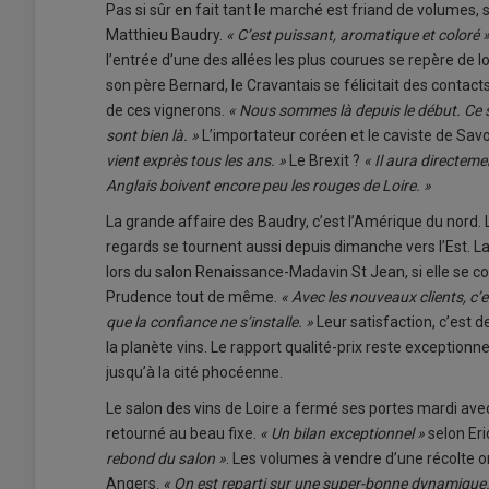
Pas si sûr en fait tant le marché est friand de volumes, 
Matthieu Baudry.
« C’est puissant, aromatique et coloré 
l’entrée d’une des allées les plus courues se repère de l
son père Bernard, le Cravantais se félicitait des contac
de ces vignerons.
« Nous sommes là depuis le début. Ce sa
sont bien là. »
L’importateur coréen et le caviste de Savo
vient exprès tous les ans. »
Le Brexit ?
« Il aura directem
Anglais boivent encore peu les rouges de Loire. »
La grande affaire des Baudry, c’est l’Amérique du nord. 
regards se tournent aussi depuis dimanche vers l’Est. L
lors du salon Renaissance-Madavin St Jean, si elle se con
Prudence tout de même.
« Avec les nouveaux clients, c
que la confiance ne s’installe. »
Leur satisfaction, c’est 
la planète vins. Le rapport qualité-prix reste exception
jusqu’à la cité phocéenne.
Le salon des vins de Loire a fermé ses portes mardi ave
retourné au beau fixe.
« Un bilan exceptionnel »
selon Er
rebond du salon »
. Les volumes à vendre d’une récolte o
Angers.
« On est reparti sur une super-bonne dynamique.