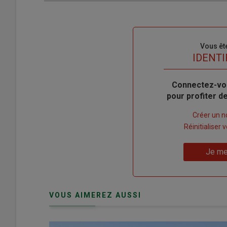
Sous-
Vous êt
titre
TITRE
IDENTI
Body
Connectez-vo
pour profiter 
Lien
Créer un 
"Créer
Lien
Réinitialiser
un
"Réinitialiser
Lien
nouveau
votre
Je me
"Je
compte"
mot
me
de
connecte"
passe"
VOUS AIMEREZ AUSSI