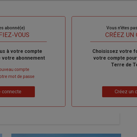
es abonné(e)
Sous-
Vous n'êtes pa
titre
FIEZ-VOUS
TITRE
CRÉEZ UN
us à votre compte
Body
Choisissez votre f
de votre abonnement
votre compte pour
Terre de T
nouveau compte
 votre mot de passe
Lien
 connecte
Créez un 