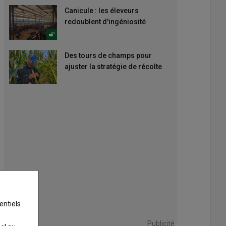
Canicule : les éleveurs
redoublent d'ingéniosité
Des tours de champs pour
ajuster la stratégie de récolte
entiels
Publicité