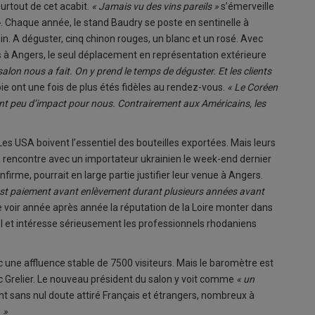
surtout de cet acabit.
« Jamais vu des vins pareils »
s’émerveille
»
. Chaque année, le stand Baudry se poste en sentinelle à
oin. A déguster, cinq chinon rouges, un blanc et un rosé. Avec
ts à Angers, le seul déplacement en représentation extérieure
lon nous a fait. On y prend le temps de déguster. Et les clients
ie ont une fois de plus étés fidèles au rendez-vous.
« Le Coréen
ent peu d’impact pour nous. Contrairement aux Américains, les
Les USA boivent l’essentiel des bouteilles exportées. Mais leurs
a rencontre avec un importateur ukrainien le week-end dernier
firme, pourrait en large partie justifier leur venue à Angers.
’est paiement avant enlèvement durant plusieurs années avant
de voir année après année la réputation de la Loire monter dans
nel et intéresse sérieusement les professionnels rhodaniens
c une affluence stable de 7500 visiteurs. Mais le baromètre est
ic Grelier. Le nouveau président du salon y voit comme
« un
nt sans nul doute attiré Français et étrangers, nombreux à
 »