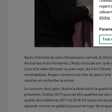
l’utilis
regard d
utilisan
d'infos
Paramé
Tout 
Après l’intensité du salon Renaissance samedi, la 20ème
Anonymes et les Pénitentes, l’Anjou a bouclé son cycle de
Loire et le salon Demeter au parc expo, les 4 et 5 févri
comptabilisés, Angers conserve son titre de place forte d
cavistes en recherche de perles.
Le concours des Ligers, illustre la diversité et la qualit
présentés, l’édition 2019 pourrait être qualifiée par de
qualité des millésimes 2017 et 2018. De toutes les bouch
apparaît comme un gaillard qui pourrait loger de longue