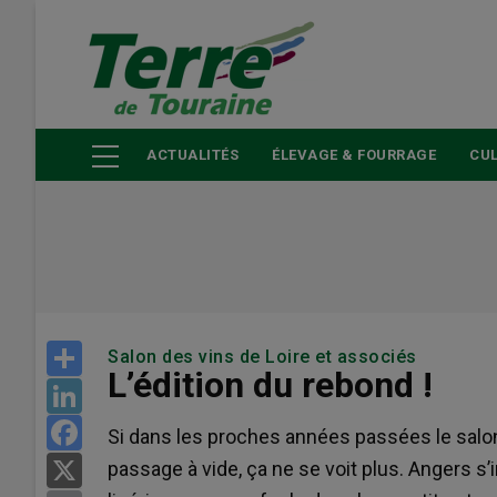
Aller
au
contenu
principal
ACTUALITÉS
ÉLEVAGE & FOURRAGE
CUL
Share
Salon des vins de Loire et associés
L’édition du rebond !
LinkedIn
Facebook
Si dans les proches années passées le salon
passage à vide, ça ne se voit plus. Angers 
X