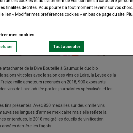
ation de ces cookies et au traitement de vos données à caractère person
es finalités décrites. Vous pourrez à tout moment revenir sur vos choix,
t le lien « Modifier mes préférences cookies » en bas de page du site.
Plu
trer mes cookies
refuser
Tout accepter
 attachante de la Dive Bouteille à Saumur, le duo bio
 salons viticoles avec le salon des vins de Loire, la Levée de la
er. Treize mille acheteurs recensés en 2018, 900 exposants
es vins de Loire adulée par les journalistes spécialisés et les
é des fins présentés. Avec 850 médailles sur deux mille vins
s mauvaises langues d’armée mexicaine mais elle reflète la
es entendues, le 2018 malgré les écueils de vinification
s années derrière les fagots.