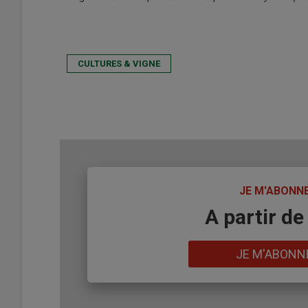
CULTURES & VIGNE
TITRE
JE M'ABONN
Body
A partir de
Lien
JE M'ABONN