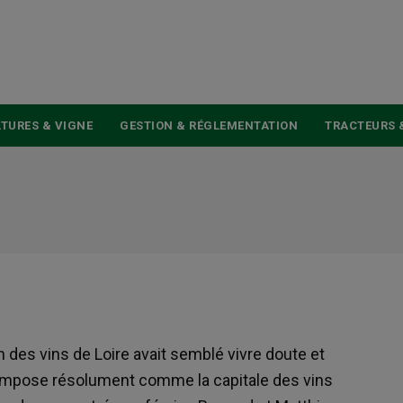
USER
ACCOUNT
MENU
TURES & VIGNE
GESTION & RÉGLEMENTATION
TRACTEURS 
 des vins de Loire avait semblé vivre doute et
s’impose résolument comme la capitale des vins