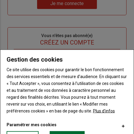
Lien
nouveau
votre
Je me connecte
"Je
compte"
mot
me
de
connecte"
passe"
Sous-
Vous n'êtes pas abonné(e)
titre
TITRE
CRÉEZ UN COMPTE
Body
Choisissez votre formule et créez votre
Gestion des cookies
compte pour accéder à tout Terre de
Ce site utilise des cookies pour garantir le bon fonctionnement
Touraine.
des services essentiels et de mesure d’audience. En cliquant sur
« Tout Accepter », vous consentez à l’utilisation de ces cookies
Lien
Créez un compte
et au traitement de vos données à caractère personnel au
regard des finalités décrites. Vous pourrez à tout moment
revenir sur vos choix, en utilisant le lien « Modifier mes
VOUS AIMEREZ AUSSI
préférences cookies » en bas de page du site.
Plus d'infos
Paramétrer mes cookies