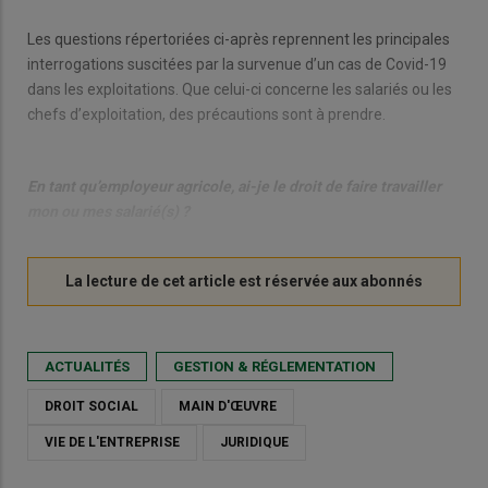
Les questions répertoriées ci-après reprennent les principales
interrogations suscitées par la survenue d’un cas de Covid-19
dans les exploitations. Que celui-ci concerne les salariés ou les
chefs d’exploitation, des précautions sont à prendre.
En tant qu’employeur agricole, ai-je le droit de faire travailler
mon ou mes salarié(s) ?
ACTUALITÉS
GESTION & RÉGLEMENTATION
DROIT SOCIAL
MAIN D'ŒUVRE
VIE DE L'ENTREPRISE
JURIDIQUE