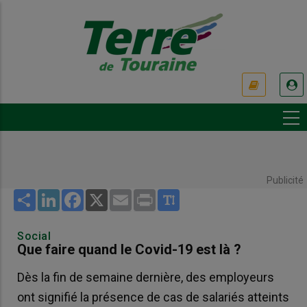
Aller
au
contenu
principal
USER
ACCOUNT
MENU
Publicité
Share
LinkedIn
Facebook
X
Email
Print
Social
Que faire quand le Covid-19 est là ?
Dès la fin de semaine dernière, des employeurs
ont signifié la présence de cas de salariés atteints