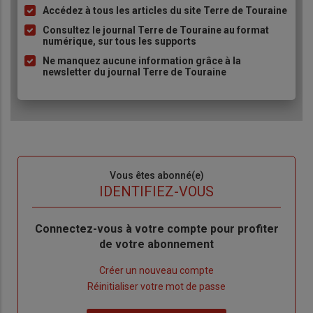
Accédez à tous les articles du site Terre de Touraine
Liste
à
Consultez le journal Terre de Touraine au format
numérique, sur tous les supports
puce
Ne manquez aucune information grâce à la
newsletter du journal Terre de Touraine
Sous-
Vous êtes abonné(e)
titre
TITRE
IDENTIFIEZ-VOUS
Body
Connectez-vous à votre compte pour profiter
de votre abonnement
Lien
Créer un nouveau compte
"Créer
Lien
Réinitialiser votre mot de passe
un
"Réinitialiser