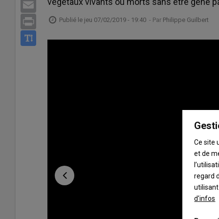
végétaux vivants ou morts sans être gêné p
Email
Publié le
jeu 07/02/2019 - 19:40
- Par
Philippe Guilbert
Print
Gesti
Ce site 
et de m
l’utilis
regard d
utilisan
d'infos