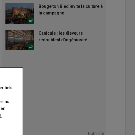
Bouge ton Bled invite la culture à
la campagne
Canicule : les éleveurs
redoublent d'ingéniosité
entiels
nel au
 en
s
Publicité