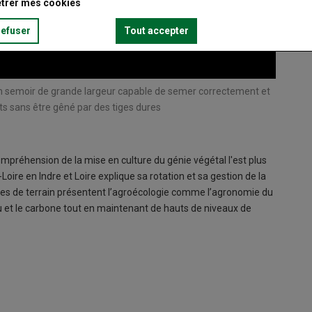
trer mes cookies
refuser
Tout accepter
 un semoir de grande largeur capable de semer correctement et
L'agroéc
s sans être gêné par des tiges dures
mainten
© Philip
compréhension de la mise en culture du génie végétal l'est plus
Loire en Indre et Loire explique sa rotation et sa gestion de la
mes de terrain présentent l’agroécologie comme l’agronomie du
au et le carbone tout en maintenant de hauts de niveaux de