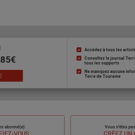
E
Accédez à tous les articl
Liste
 85€
à
Consultez le journal Ter
tous les supports
puce
Ne manquez aucune inform
E
Terre de Touraine
es abonné(e)
Sous-
Vous n'êtes pa
titre
FIEZ-VOUS
TITRE
CRÉEZ UN