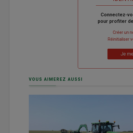
Body
Connectez-vo
pour profiter 
Lien
Créer un 
"Créer
Lien
Réinitialiser
un
"Réinitialiser
Lien
nouveau
votre
Je me
"Je
compte"
mot
me
de
connecte"
passe"
VOUS AIMEREZ AUSSI