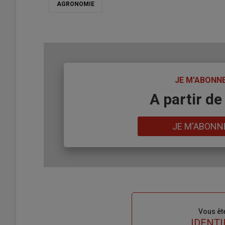
AGRONOMIE
TITRE
JE M'ABONN
Body
A partir de
Lien
JE M'ABONN
Sous-
Vous êt
titre
TITRE
IDENTI