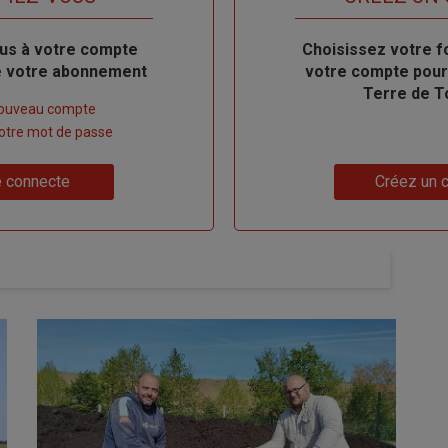
us à votre compte
Body
Choisissez votre f
de votre abonnement
votre compte pour
Terre de T
nouveau compte
 votre mot de passe
Lien
 connecte
Créez un 