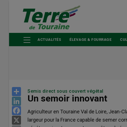
Aller
au
contenu
principal
ACTUALITÉS
ÉLEVAGE & FOURRAGE
CUL
Share
Semis direct sous couvert végétal
Un semoir innovant
LinkedIn
Facebook
Agriculteur en Touraine Val de Loire, Jean-C
largeur pour la France capable de semer co
X