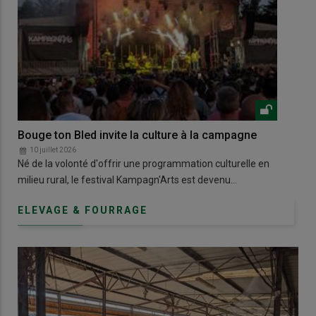
Bouge ton Bled invite la culture à la campagne
Dan
10 juillet 2026
1
Né de la volonté d'offrir une programmation culturelle en
À B
milieu rural, le festival Kampagn'Arts est devenu…
pas
ELEVAGE & FOURRAGE