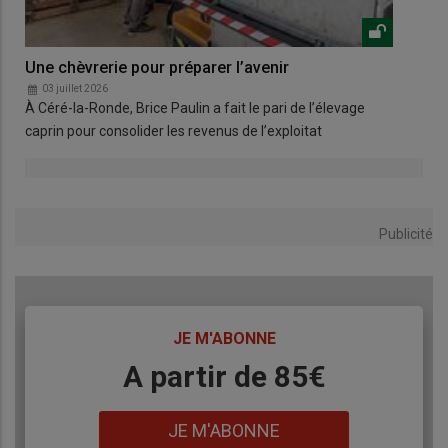
Une chèvrerie pour préparer l’avenir
Net
03 juillet 2026
0
À Céré-la-Ronde, Brice Paulin a fait le pari de l’élevage
Le 
caprin pour consolider les revenus de l’exploitat
net
Publicité
TITRE
JE M'ABONNE
Body
A partir de 85€
Lien
JE M'ABONNE