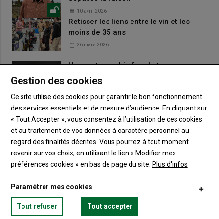
10 avril 2026
Retisser les liens entre le vin et les
moins de 35 ans
26 mars 2026
Une cartographie fine du terroir pour
guider les choix viticoles
Gestion des cookies
13 décembre 2025
Ce site utilise des cookies pour garantir le bon fonctionnement
Projet Recouvertt : favoriser la montée
des services essentiels et de mesure d’audience. En cliquant sur
en compétences des couverts
« Tout Accepter », vous consentez à l’utilisation de ces cookies
11 décembre 2025
et au traitement de vos données à caractère personnel au
regard des finalités décrites. Vous pourrez à tout moment
revenir sur vos choix, en utilisant le lien « Modifier mes
LES PLUS LUS
préférences cookies » en bas de page du site.
Plus d'infos
Bouge ton Bled invite la culture à la campagne
Paramétrer mes cookies
Tout refuser
Tout accepter