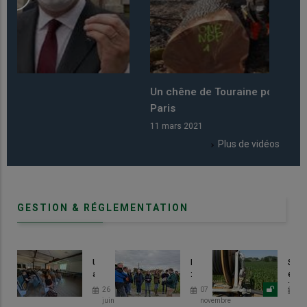
Un chêne de Touraine pour Notre Dame de
Le cu
Paris
prati
11 mars 2021
11 mar
Plus de vidéos
GESTION & RÉGLEMENTATION
Une
Eau
Séch
activité
:
en
soutenue
un
Indre
26
07
04
face
projet
et-
juin
novembre
se