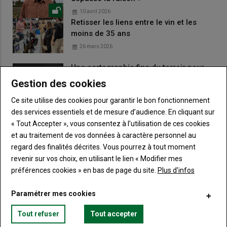
10 avril 2026
Retisser les liens entre le vin et les
moins de 35 ans
26 mars 2026
Une cartographie fine du terroir pour
guider les choix viticoles
Gestion des cookies
13 décembre 2025
Ce site utilise des cookies pour garantir le bon fonctionnement
Projet Recouvertt : favoriser la montée
des services essentiels et de mesure d’audience. En cliquant sur
en compétences des couverts
« Tout Accepter », vous consentez à l’utilisation de ces cookies
11 décembre 2025
et au traitement de vos données à caractère personnel au
regard des finalités décrites. Vous pourrez à tout moment
revenir sur vos choix, en utilisant le lien « Modifier mes
LES PLUS LUS
préférences cookies » en bas de page du site.
Plus d'infos
Bouge ton Bled invite la culture à la campagne
Paramétrer mes cookies
Tout refuser
Tout accepter