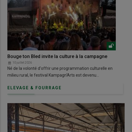
Bouge ton Bled invite la culture à la campagne
Dan
10 juillet 2026
1
Né de la volonté d'offrir une programmation culturelle en
À B
milieu rural, le festival Kampagn'Arts est devenu…
pas
ELEVAGE & FOURRAGE