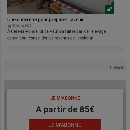
Une chèvrerie pour préparer l’avenir
Net
03 juillet 2026
0
À Céré-la-Ronde, Brice Paulin a fait le pari de l’élevage
Le 
caprin pour consolider les revenus de l’exploitat
net
Publicité
TITRE
JE M'ABONNE
Body
A partir de 85€
Lien
JE M'ABONNE