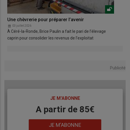
Une chèvrerie pour préparer l’avenir
Net
03 juillet 2026
0
À Céré-la-Ronde, Brice Paulin a fait le pari de l’élevage
Le 
caprin pour consolider les revenus de l’exploitat
net
Publicité
TITRE
JE M'ABONNE
Body
A partir de 85€
Lien
JE M'ABONNE