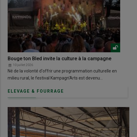
Bouge ton Bled invite la culture à la campagne
Dan
10 juillet 2026
1
Né de la volonté d'offrir une programmation culturelle en
À B
milieu rural, le festival Kampagn'Arts est devenu…
pas
ELEVAGE & FOURRAGE