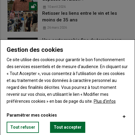
10 avril 2026
Retisser les liens entre le vin et les
moins de 35 ans
26 mars 2026
Une cartographie fine du terroir pour
guider les choix viticoles
Gestion des cookies
13 décembre 2025
Ce site utilise des cookies pour garantir le bon fonctionnement
Projet Recouvertt : favoriser la montée
des services essentiels et de mesure d’audience. En cliquant sur
en compétences des couverts
« Tout Accepter », vous consentez à l’utilisation de ces cookies
11 décembre 2025
et au traitement de vos données à caractère personnel au
regard des finalités décrites. Vous pourrez à tout moment
revenir sur vos choix, en utilisant le lien « Modifier mes
LES PLUS LUS
préférences cookies » en bas de page du site.
Plus d'infos
Bouge ton Bled invite la culture à la campagne
Paramétrer mes cookies
Tout refuser
Tout accepter