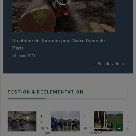
Un chêne de Touraine pour Notre Dame de
Le cu
Paris
prati
11 mars 2021
11 mar
Plus de vidéos
GESTION & RÉGLEMENTATION
Une
Eau
Séch
activité
:
en
soutenue
un
Indre
26
07
04
face
projet
et-
juin
novembre
se